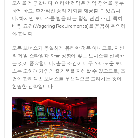
모션을 제공합니다. 이러한 혜택은 게임 경험을 풍부
하게 하고, 추가적인 승리 기회를 제공할 수 있습니
다. 하지만 보너스를 받을 때는 항상 관련 조건, 특히
베팅 요건(Wagering Requirements)을 꼼꼼히 확인해
야 합니다.
모든 보너스가 동일하게 유리한 것은 아니므로, 자신
의 게임 스타일과 자금 상황에 맞는 보너스를 선택하
는 것이 중요합니다. 출금 조건이 너무 까다로운 보너
스는 오히려 게임의 즐거움을 저해할 수 있으므로, 조
건이 합리적인 보너스를 우선적으로 고려하는 것이
현명한 전략입니다.