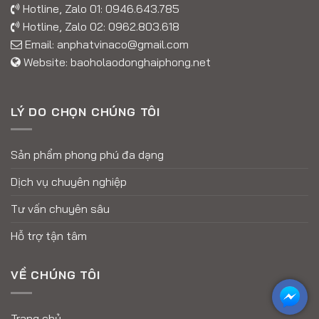
Hotline, Zalo 01:
0946.643.785
Hotline, Zalo 02:
0962.803.618
Email:
anphatvinaco@gmail.com
Website:
baoholaodonghaiphong.net
LÝ DO CHỌN CHÚNG TÔI
Sản phẩm phong phú đa dạng
Dịch vụ chuyên nghiệp
Tư vấn chuyên sâu
Hỗ trợ tận tâm
VỀ CHÚNG TÔI
Trang chủ