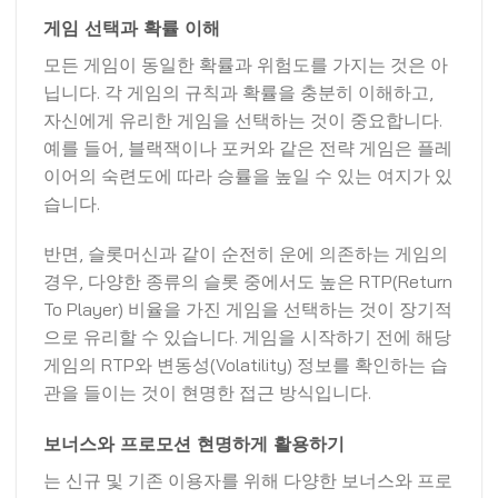
게임 선택과 확률 이해
모든 게임이 동일한 확률과 위험도를 가지는 것은 아
닙니다. 각 게임의 규칙과 확률을 충분히 이해하고,
자신에게 유리한 게임을 선택하는 것이 중요합니다.
예를 들어, 블랙잭이나 포커와 같은 전략 게임은 플레
이어의 숙련도에 따라 승률을 높일 수 있는 여지가 있
습니다.
반면, 슬롯머신과 같이 순전히 운에 의존하는 게임의
경우, 다양한 종류의 슬롯 중에서도 높은 RTP(Return
To Player) 비율을 가진 게임을 선택하는 것이 장기적
으로 유리할 수 있습니다. 게임을 시작하기 전에 해당
게임의 RTP와 변동성(Volatility) 정보를 확인하는 습
관을 들이는 것이 현명한 접근 방식입니다.
보너스와 프로모션 현명하게 활용하기
는 신규 및 기존 이용자를 위해 다양한 보너스와 프로