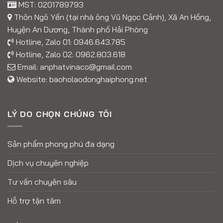
MST: 0201789793
Thôn Ngô Yến (tại nhà ông Vũ Ngọc Cảnh), Xã An Hồng,
Huyện An Dương, Thành phố Hải Phòng
Hotline, Zalo 01:
0946.643.785
Hotline, Zalo 02:
0962.803.618
Email:
anphatvinaco@gmail.com
Website:
baoholaodonghaiphong.net
LÝ DO CHỌN CHÚNG TÔI
Sản phẩm phong phú đa dạng
Dịch vụ chuyên nghiệp
Tư vấn chuyên sâu
Hỗ trợ tận tâm