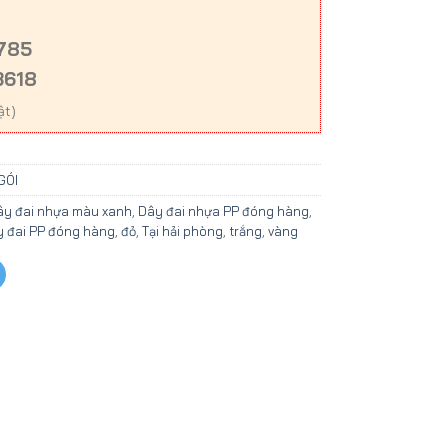
3785
3618
ật)
GÓI
ây đai nhựa màu xanh
,
Dây đai nhựa PP đóng hàng
,
 đai PP đóng hàng
,
đỏ
,
Tại hải phòng
,
trắng
,
vàng