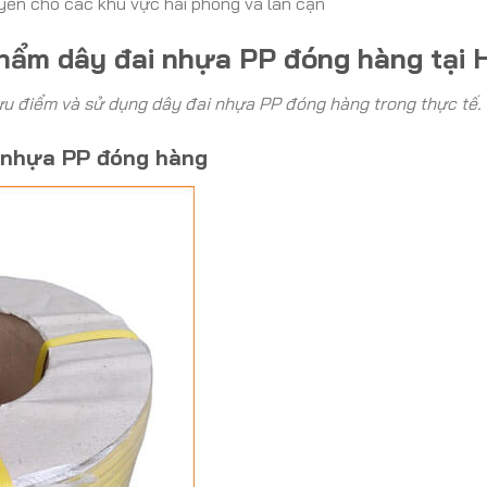
yển cho các khu vực hải phòng và lân cận
 phẩm dây đai nhựa PP đóng hàng tại 
ưu điểm và sử dụng dây đai nhựa PP đóng hàng trong thực tế.
i nhựa PP đóng hàng