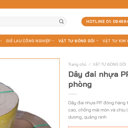
HOTLINE 01: 09466
GIẺ LAU CÔNG NGHIỆP
VẬT TƯ ĐÓNG GÓI
VẬT TƯ KIM 
Trang chủ
/
VẬT TƯ ĐÓNG GÓI
Dây đai nhựa P
phòng
Dây đai nhựa PP đóng hàng tạ
cao, chống mài mòn và chịu lự
dương, quảng ninh