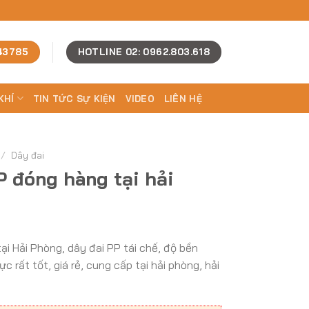
43785
HOTLINE 02: 0962.803.618
KHÍ
TIN TỨC SỰ KIỆN
VIDEO
LIÊN HỆ
/
Dây đai
P đóng hàng tại hải
i Hải Phòng, dây đai PP tái chế, độ bền
c rất tốt, giá rẻ, cung cấp tại hải phòng, hải