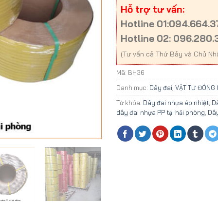
Hỗ trợ tư vấn:
Hotline 01:094.664.
Hotline 02: 096.280.
(Tư vấn cả Thứ Bảy và Chủ Nh
Mã:
BH36
Danh mục:
Dây đai
,
VẬT TƯ ĐÓNG 
Từ khóa:
Dây đai nhựa ép nhiệt
,
D
dây đai nhựa PP tại hải phòng
,
Dây