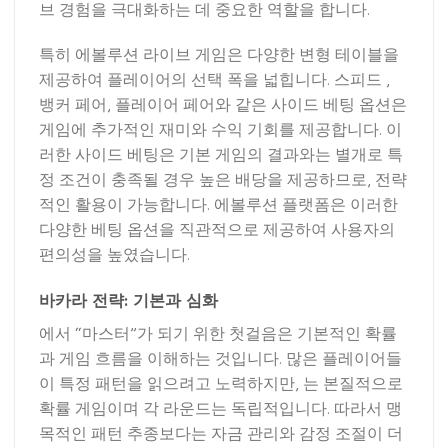
브 경험을 극대화하는 데 중요한 역할을 합니다.
특히 에볼루션 라이브 게임은 다양한 변형 테이블을
제공하여 플레이어의 선택 폭을 넓힙니다. 스피드 ,
뱅커 페어, 플레이어 페어와 같은 사이드 베팅 옵션은
게임에 추가적인 재미와 수익 기회를 제공합니다. 이
러한 사이드 베팅은 기본 게임의 결과와는 별개로 특
정 조건이 충족될 경우 높은 배당을 제공하므로, 전략
적인 활용이 가능합니다. 에볼루션 플랫폼은 이러한
다양한 베팅 옵션을 직관적으로 제공하여 사용자의
편의성을 높였습니다.
바카라 전략: 기본과 심화
에서 “마스터”가 되기 위한 첫걸음은 기본적인 확률
과 게임 흐름을 이해하는 것입니다. 많은 플레이어들
이 특정 패턴을 읽으려고 노력하지만, 는 본질적으로
확률 게임이며 각 라운드는 독립적입니다. 따라서 맹
목적인 패턴 추종보다는 자금 관리와 감정 조절이 더