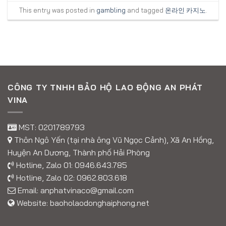
This entry was posted in
gambling
and tagged
온라인 카지노
.
CÔNG TY TNHH BẢO HỘ LAO ĐỘNG AN PHÁT
VINA
MST: 0201789793
Thôn Ngô Yến (tại nhà ông Vũ Ngọc Cảnh), Xã An Hồng,
Huyện An Dương, Thành phố Hải Phòng
Hotline, Zalo 01:
0946.643.785
Hotline, Zalo 02:
0962.803.618
Email:
anphatvinaco@gmail.com
Website:
baoholaodonghaiphong.net