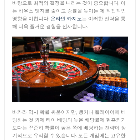
바탕으로 최적의 결정을 내리는 것이 중요합니다. 이
는 하우스 엣지를 줄이고 승률을 높이는 데 직접적인
영향을 미칩니다.
온라인 카지노
는 이러한 전략을 통
해 더욱 즐거운 경험을 선사합니다.
바카라 역시 확률 싸움이지만, 뱅커나 플레이어에 베
팅하는 것 외에 타이 베팅의 높은 배당률에 현혹되기
보다는 꾸준히 확률이 높은 쪽에 베팅하는 전략이 장
기적으로 유리할 수 있습니다. 모든 게임에는 고유한