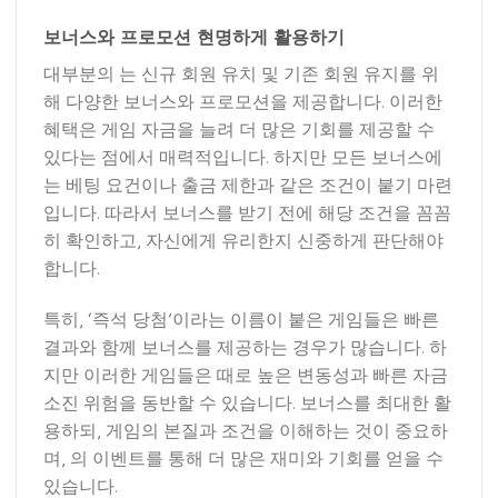
보너스와 프로모션 현명하게 활용하기
대부분의 는 신규 회원 유치 및 기존 회원 유지를 위
해 다양한 보너스와 프로모션을 제공합니다. 이러한
혜택은 게임 자금을 늘려 더 많은 기회를 제공할 수
있다는 점에서 매력적입니다. 하지만 모든 보너스에
는 베팅 요건이나 출금 제한과 같은 조건이 붙기 마련
입니다. 따라서 보너스를 받기 전에 해당 조건을 꼼꼼
히 확인하고, 자신에게 유리한지 신중하게 판단해야
합니다.
특히, ‘즉석 당첨’이라는 이름이 붙은 게임들은 빠른
결과와 함께 보너스를 제공하는 경우가 많습니다. 하
지만 이러한 게임들은 때로 높은 변동성과 빠른 자금
소진 위험을 동반할 수 있습니다. 보너스를 최대한 활
용하되, 게임의 본질과 조건을 이해하는 것이 중요하
며, 의 이벤트를 통해 더 많은 재미와 기회를 얻을 수
있습니다.