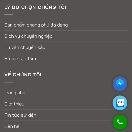
LÝ DO CHỌN CHÚNG TÔI
Sản phẩm phong phú đa dạng
Dịch vụ chuyên nghiệp
Tư vấn chuyên sâu
Hỗ trợ tận tâm
VỀ CHÚNG TÔI
Trang chủ
Giới thiệu
Tin tức sự kiện
Liên hệ