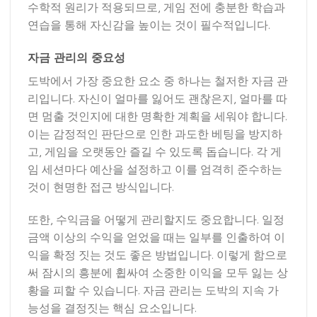
수학적 원리가 적용되므로, 게임 전에 충분한 학습과
연습을 통해 자신감을 높이는 것이 필수적입니다.
자금 관리의 중요성
도박에서 가장 중요한 요소 중 하나는 철저한 자금 관
리입니다. 자신이 얼마를 잃어도 괜찮은지, 얼마를 따
면 멈출 것인지에 대한 명확한 계획을 세워야 합니다.
이는 감정적인 판단으로 인한 과도한 베팅을 방지하
고, 게임을 오랫동안 즐길 수 있도록 돕습니다. 각 게
임 세션마다 예산을 설정하고 이를 엄격히 준수하는
것이 현명한 접근 방식입니다.
또한, 수익금을 어떻게 관리할지도 중요합니다. 일정
금액 이상의 수익을 얻었을 때는 일부를 인출하여 이
익을 확정 짓는 것도 좋은 방법입니다. 이렇게 함으로
써 잠시의 흥분에 휩싸여 소중한 이익을 모두 잃는 상
황을 피할 수 있습니다. 자금 관리는 도박의 지속 가
능성을 결정짓는 핵심 요소입니다.