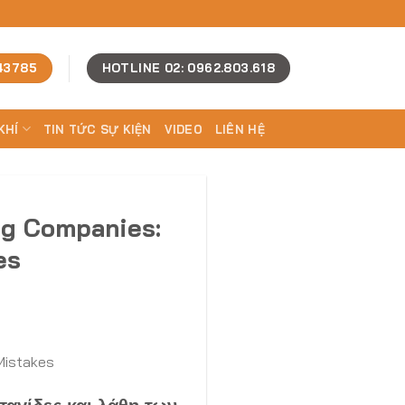
43785
HOTLINE 02: 0962.803.618
KHÍ
TIN TỨC SỰ KIỆN
VIDEO
LIÊN HỆ
ng Companies:
es
Mistakes