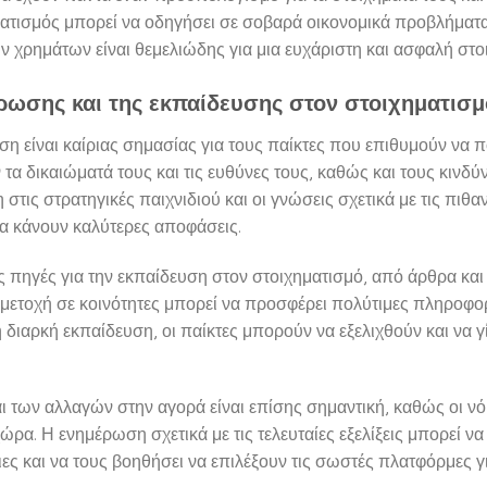
ματισμός μπορεί να οδηγήσει σε σοβαρά οικονομικά προβλήματ
ων χρημάτων είναι θεμελιώδης για μια ευχάριστη και ασφαλή στοι
ρωσης και της εκπαίδευσης στον στοιχηματισμ
η είναι καίριας σημασίας για τους παίκτες που επιθυμούν να π
τα δικαιώματά τους και τις ευθύνες τους, καθώς και τους κινδύ
στις στρατηγικές παιχνιδιού και οι γνώσεις σχετικά με τις πιθαν
α κάνουν καλύτερες αποφάσεις.
 πηγές για την εκπαίδευση στον στοιχηματισμό, από άρθρα και 
μμετοχή σε κοινότητες μπορεί να προσφέρει πολύτιμες πληροφο
 διαρκή εκπαίδευση, οι παίκτες μπορούν να εξελιχθούν και να γ
των αλλαγών στην αγορά είναι επίσης σημαντική, καθώς οι νόμ
ρα. Η ενημέρωση σχετικά με τις τελευταίες εξελίξεις μπορεί να
ες και να τους βοηθήσει να επιλέξουν τις σωστές πλατφόρμες γ