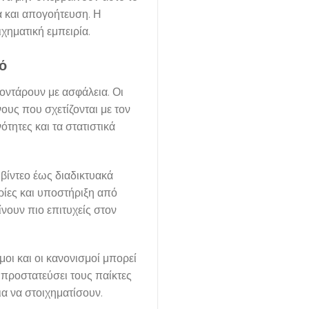
α και απογοήτευση. Η
χηματική εμπειρία.
ό
οντάρουν με ασφάλεια. Οι
νους που σχετίζονται με τον
ότητες και τα στατιστικά
βίντεο έως διαδικτυακά
ρίες και υποστήριξη από
ίνουν πιο επιτυχείς στον
οι και οι κανονισμοί μπορεί
 προστατεύσει τους παίκτες
ια να στοιχηματίσουν.