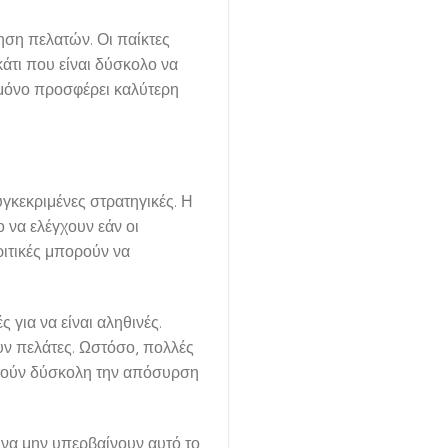
ηση πελατών. Οι παίκτες
τι που είναι δύσκολο να
ι μόνο προσφέρει καλύτερη
υγκεκριμένες στρατηγικές. Η
ο να ελέγχουν εάν οι
κριτικές μπορούν να
 για να είναι αληθινές.
υν πελάτες. Ωστόσο, πολλές
στούν δύσκολη την απόσυρση
ι να μην υπερβαίνουν αυτό το