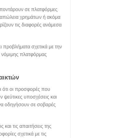
α ποντάρουν σε πλατφόρμες
ς απώλεια χρημάτων ή ακόμα
ρίζουν τις διαφορές ανάμεσα
ι προβλήματα σχετικά με την
αι νόμιμης πλατφόρμας
.
παικτών
αι ότι οι προσφορές που
υν ψεύτικες υποσχέσεις και
 να οδηγήσουν σε σοβαρές
 και τις απαιτήσεις της
ορίες σχετικά με τις