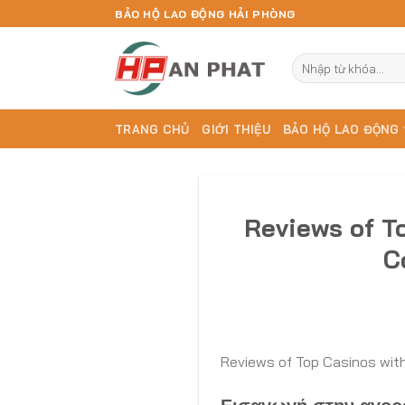
Skip
BẢO HỘ LAO ĐỘNG HẢI PHÒNG
to
content
Tìm
kiếm:
TRANG CHỦ
GIỚI THIỆU
BẢO HỘ LAO ĐỘNG
Reviews of T
C
Reviews of Top Casinos wit