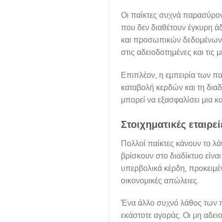
Οι παίκτες συχνά παρασύρον
που δεν διαθέτουν έγκυρη ά
και προσωπικών δεδομένων. Ε
στις αδειοδοτημένες και τις μ
Επιπλέον, η εμπειρία των π
καταβολή κερδών και τη διαδ
μπορεί να εξασφαλίσει μια κ
Στοιχηματικές εταιρε
Πολλοί παίκτες κάνουν το λάθ
βρίσκουν στο διαδίκτυο είνα
υπερβολικά κέρδη, προκειμέ
οικονομικές απώλειες.
Ένα άλλο συχνό λάθος των πα
εκάστοτε αγοράς. Οι μη αδε