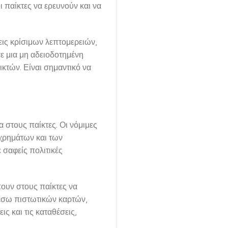
ι παίκτες να ερευνούν και να
ις κρίσιμων λεπτομερειών,
ε μια μη αδειοδοτημένη
ικτών. Είναι σημαντικό να
 στους παίκτες. Οι νόμιμες
χρημάτων και των
σαφείς πολιτικές
ουν στους παίκτες να
μέσω πιστωτικών καρτών,
ς και τις καταθέσεις,