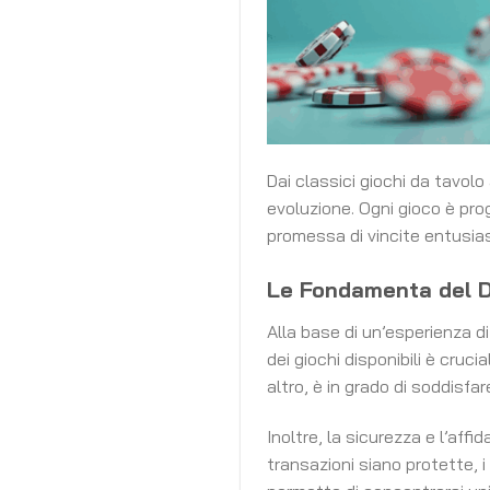
Dai classici giochi da tavol
evoluzione. Ogni gioco è prog
promessa di vincite entusiasm
Le Fondamenta del D
Alla base di un’esperienza di
dei giochi disponibili è cruc
altro, è in grado di soddisfar
Inoltre, la sicurezza e l’affi
transazioni siano protette, i