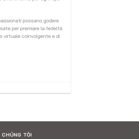
appassionati possano godere
nsate per premiare la fedeltà
o virtuale coinvolgente e di
 CHÚNG TÔI