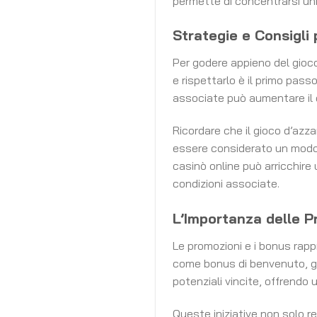
permette di concentrarsi un
Strategie e Consigli
Per godere appieno del gioc
e rispettarlo è il primo pass
associate può aumentare il d
Ricordare che il gioco d’az
essere considerato un modo p
casinò online può arricchire
condizioni associate.
L’Importanza delle P
Le promozioni e i bonus rapp
come bonus di benvenuto, gi
potenziali vincite, offrendo 
Queste iniziative non solo r