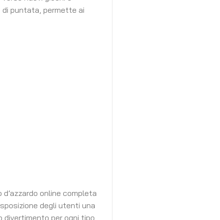
 di puntata, permette ai
o d’azzardo online completa
disposizione degli utenti una
o divertimento per ogni tipo