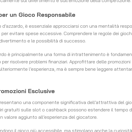
icamente sul divertimento e sull’emozione della competizione.
 per un Gioco Responsabile
o d’azzardo, è essenziale approcciarsi con una mentalità respo
o per evitare spese eccessive. Comprendere le regole dei giochi 
ivertimento e le possibilità di successo.
zardo è principalmente una forma di intrattenimento è fondame
er risolvere problemi finanziari. Approfittare delle promozioni 
 ulteriormente l’esperienza, ma è sempre bene leggere attentam
romozioni Esclusive
resentano una componente significativa dell’attrattiva del gio
ri gratuiti sulle slot o cashback possono estendere il tempo d
un valore aggiunto all’esperienza del giocatore.
endono il gioco più accessibile, ma stimolano anche la curiosità