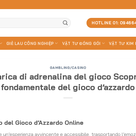
HOTLINE 01: 09466
GIẺ LAU CÔNG NGHIỆP
VẬT TƯ ĐÓNG GÓI
VẬT TƯ KIM 
GAMBLING/CASINO
rica di adrenalina del gioco Scopr
fondamentale del gioco d’azzardo
 del Gioco d’Azzardo Online
fre un’esperienza avvincente e accessibile, trasportando l’emoz