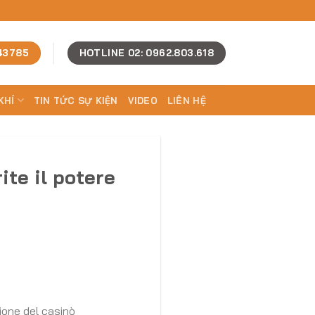
43785
HOTLINE 02: 0962.803.618
KHÍ
TIN TỨC SỰ KIỆN
VIDEO
LIÊN HỆ
ite il potere
ione del casinò