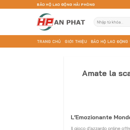
Skip
BẢO HỘ LAO ĐỘNG HẢI PHÒNG
to
content
Tìm
kiếm:
TRANG CHỦ
GIỚI THIỆU
BẢO HỘ LAO ĐỘNG
Amate la sca
L’Emozionante Mondo
Il gioco d’azzardo online of