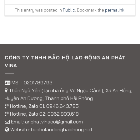
This entry was posted in
Public
. Bookmark the
permalink
.
CÔNG TY TNHH BẢO HỘ LAO ĐỘNG AN PHÁT
VINA
MST: 0201789793
Thôn Ngô Yến (tại nhà ông Vũ Ngọc Cảnh), Xã An Hồng,
Huyện An Dương, Thành phố Hải Phòng
Hotline, Zalo 01:
0946.643.785
Hotline, Zalo 02:
0962.803.618
Email:
anphatvinaco@gmail.com
Website:
baoholaodonghaiphong.net