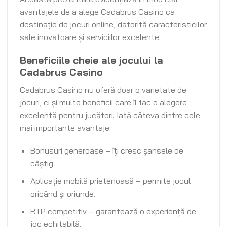
avantajele de a alege Cadabrus Casino ca
destinație de jocuri online, datorită caracteristicilor
sale inovatoare și serviciilor excelente.
Beneficiile cheie ale jocului la
Cadabrus Casino
Cadabrus Casino nu oferă doar o varietate de
jocuri, ci și multe beneficii care îl fac o alegere
excelentă pentru jucători. Iată câteva dintre cele
mai importante avantaje:
Bonusuri generoase – îți cresc șansele de
câștig.
Aplicație mobilă prietenoasă – permite jocul
oricând și oriunde.
RTP competitiv – garantează o experiență de
joc echitabilă.