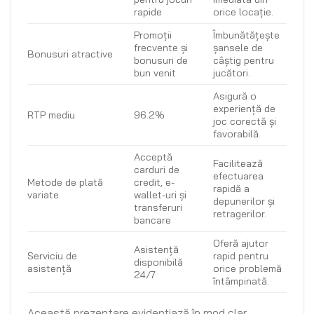
rapide
orice locație.
Promoții
Îmbunătățește
frecvente și
șansele de
Bonusuri atractive
bonusuri de
câștig pentru
bun venit
jucători.
Asigură o
experiență de
RTP mediu
96.2%
joc corectă și
favorabilă.
Acceptă
Facilitează
carduri de
efectuarea
Metode de plată
credit, e-
rapidă a
variate
wallet-uri și
depunerilor și
transferuri
retragerilor.
bancare
Oferă ajutor
Asistență
Serviciu de
rapid pentru
disponibilă
asistență
orice problemă
24/7
întâmpinată.
Această prezentare evidențiază în mod clar