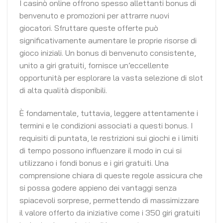
I casinò online offrono spesso allettanti bonus di
benvenuto e promozioni per attrarre nuovi
giocatori. Sfruttare queste offerte può
significativamente aumentare le proprie risorse di
gioco iniziali. Un bonus di benvenuto consistente,
unito a giri gratuiti, fornisce un’eccellente
opportunità per esplorare la vasta selezione di slot
di alta qualità disponibili.
È fondamentale, tuttavia, leggere attentamente i
termini e le condizioni associati a questi bonus. I
requisiti di puntata, le restrizioni sui giochi e i limiti
di tempo possono influenzare il modo in cui si
utilizzano i fondi bonus e i giri gratuiti. Una
comprensione chiara di queste regole assicura che
si possa godere appieno dei vantaggi senza
spiacevoli sorprese, permettendo di massimizzare
il valore offerto da iniziative come i 350 giri gratuiti