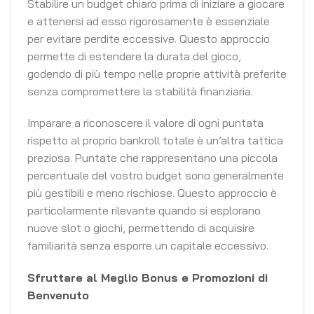
Stabilire un budget chiaro prima di iniziare a giocare
e attenersi ad esso rigorosamente è essenziale
per evitare perdite eccessive. Questo approccio
permette di estendere la durata del gioco,
godendo di più tempo nelle proprie attività preferite
senza compromettere la stabilità finanziaria.
Imparare a riconoscere il valore di ogni puntata
rispetto al proprio bankroll totale è un’altra tattica
preziosa. Puntate che rappresentano una piccola
percentuale del vostro budget sono generalmente
più gestibili e meno rischiose. Questo approccio è
particolarmente rilevante quando si esplorano
nuove slot o giochi, permettendo di acquisire
familiarità senza esporre un capitale eccessivo.
Sfruttare al Meglio Bonus e Promozioni di
Benvenuto