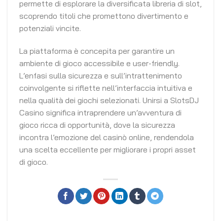
permette di esplorare la diversificata libreria di slot,
scoprendo titoli che promettono divertimento e
potenziali vincite.
La piattaforma è concepita per garantire un
ambiente di gioco accessibile e user-friendly.
L’enfasi sulla sicurezza e sull’intrattenimento
coinvolgente si riflette nell’interfaccia intuitiva e
nella qualità dei giochi selezionati. Unirsi a SlotsDJ
Casino significa intraprendere un’avventura di
gioco ricca di opportunità, dove la sicurezza
incontra l’emozione del casinò online, rendendola
una scelta eccellente per migliorare i propri asset
di gioco.