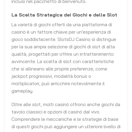
inclusi nel pacchetto di benvenuto.
La Scelta Strategica dei Giochi e delle Slot
La varietà di giochi offerti da una piattaforma di
casinò è un fattore chiave per un’esperienza di
gioco soddisfacente. SlotsDJ Casino si distingue
per la sua ampia selezione di giochi di slot di alta
qualità, progettati per offrire un intrattenimento
avvincente. La scelta di slot con caratteristiche
che si allineano alle proprie preferenze, come
jackpot progressivi, modalità bonus o
moltiplicatori, può arricchire notevolmente il
gameplay.
Oltre alle slot, molti casinò offrono anche giochi da
tavolo classici e opzioni di casinò dal vivo.
Comprendere le meccaniche e le strategie di base
di questi giochi può aggiungere un ulteriore livello di