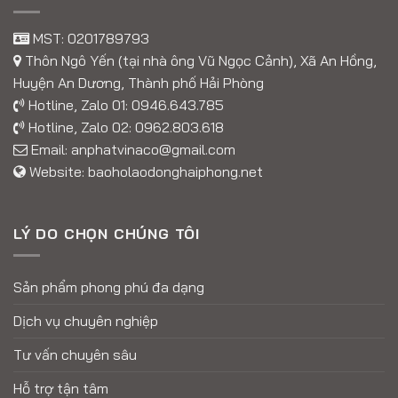
MST: 0201789793
Thôn Ngô Yến (tại nhà ông Vũ Ngọc Cảnh), Xã An Hồng,
Huyện An Dương, Thành phố Hải Phòng
Hotline, Zalo 01:
0946.643.785
Hotline, Zalo 02:
0962.803.618
Email:
anphatvinaco@gmail.com
Website:
baoholaodonghaiphong.net
LÝ DO CHỌN CHÚNG TÔI
Sản phẩm phong phú đa dạng
Dịch vụ chuyên nghiệp
Tư vấn chuyên sâu
Hỗ trợ tận tâm