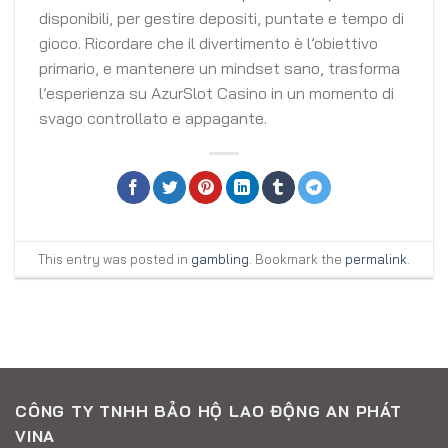
disponibili, per gestire depositi, puntate e tempo di
gioco. Ricordare che il divertimento è l’obiettivo
primario, e mantenere un mindset sano, trasforma
l’esperienza su AzurSlot Casino in un momento di
svago controllato e appagante.
This entry was posted in
gambling
. Bookmark the
permalink
.
CÔNG TY TNHH BẢO HỘ LAO ĐỘNG AN PHÁT
VINA