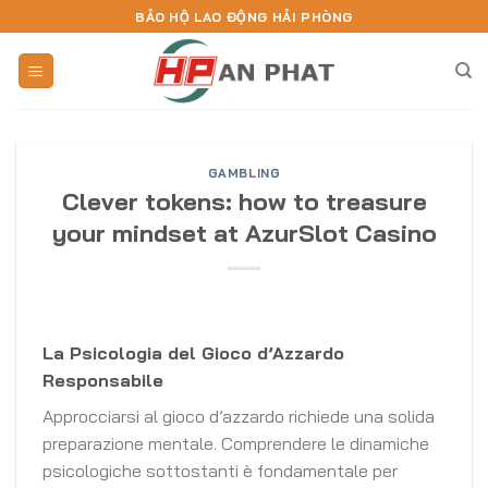
Skip
BẢO HỘ LAO ĐỘNG HẢI PHÒNG
to
content
GAMBLING
Clever tokens: how to treasure
your mindset at AzurSlot Casino
La Psicologia del Gioco d’Azzardo
Responsabile
Approcciarsi al gioco d’azzardo richiede una solida
preparazione mentale. Comprendere le dinamiche
psicologiche sottostanti è fondamentale per