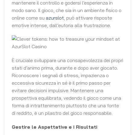
mantenere il controllo e godersi l’esperienza in
modo sano. Il gioco, che sia in un ambiente fisico o
online come su
azurslot
, può attivare risposte
emotive intense, dall’euforia alla frustrazione.
È cruciale sviluppare una consapevolezza dei propri
stati d’animo prima, durante e dopo aver giocato.
Riconoscere i segnali di stress, impazienza o
eccessiva sicurezza in sé è il primo passo per
evitare decisioni impulsive. Mantenere una
prospettiva equilibrata, vedendo il gioco come una
forma di intrattenimento piuttosto che una fonte
di reddito, è un pilastro del gioco responsabile.
Gestire le Aspettative e i Risultati