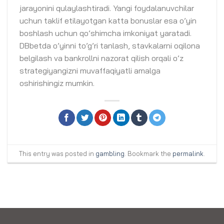
jarayonini qulaylashtiradi. Yangi foydalanuvchilar
uchun taklif etilayotgan katta bonuslar esa o’yin
boshlash uchun qo’shimcha imkoniyat yaratadi.
DBbetda o’yinni to’g’ri tanlash, stavkalarni oqilona
belgilash va bankrollni nazorat qilish orqali o’z
strategiyangizni muvaffaqiyatli amalga
oshirishingiz mumkin.
This entry was posted in
gambling
. Bookmark the
permalink
.