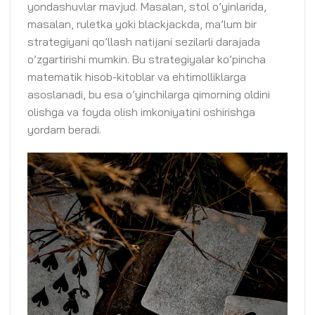
yondashuvlar mavjud. Masalan, stol o’yinlarida,
masalan, ruletka yoki blackjackda, ma’lum bir
strategiyani qo’llash natijani sezilarli darajada
o’zgartirishi mumkin. Bu strategiyalar ko’pincha
matematik hisob-kitoblar va ehtimolliklarga
asoslanadi, bu esa o’yinchilarga qimorning oldini
olishga va foyda olish imkoniyatini oshirishga
yordam beradi.