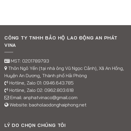
CÔNG TY TNHH BẢO HỘ LAO ĐỘNG AN PHÁT
VINA
MST: 0201789793
Thôn Ngô Yến (tại nhà ông Vũ Ngọc Cảnh), Xã An Hồng,
Huyện An Dương, Thành phố Hải Phòng
Hotline, Zalo 01:
0946.643.785
Hotline, Zalo 02:
0962.803.618
Email:
anphatvinaco@gmail.com
Website:
baoholaodonghaiphong.net
LÝ DO CHỌN CHÚNG TÔI