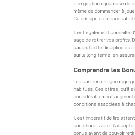
Une gestion rigoureuse de s
même de commencer à jouer, i
Ce principe de responsabilit
Il est également conseillé d’
sage de retirer vos profits. 
pause. Cette discipline est 
sur le long terme, en assur
Comprendre les Bonu
Les casinos en ligne regorg
habitués. Ces offres, qu’il 
considérablement augmenter 
conditions associées à chaq
Il est impératif de lire att
conditions avant d’accepter
bonus avant de pouvoir reti