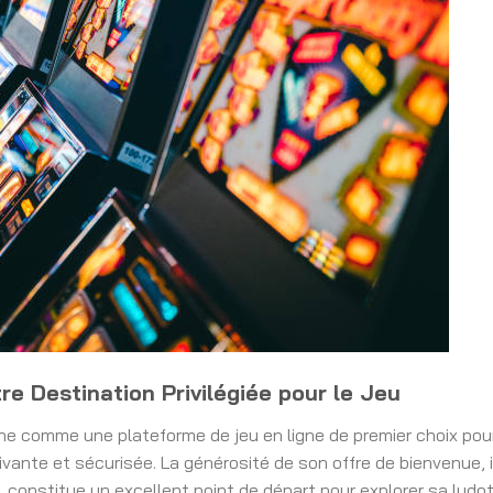
re Destination Privilégiée pour le Jeu
ne comme une plateforme de jeu en ligne de premier choix pour
ivante et sécurisée. La générosité de son offre de bienvenue,
, constitue un excellent point de départ pour explorer sa lud