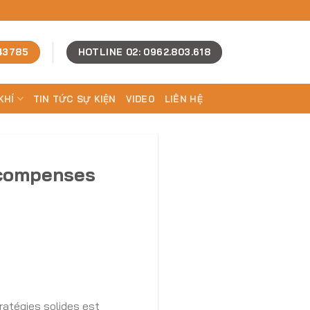
43785
HOTLINE 02: 0962.803.618
KHÍ
TIN TỨC SỰ KIỆN
VIDEO
LIÊN HỆ
écompenses
ratégies solides est