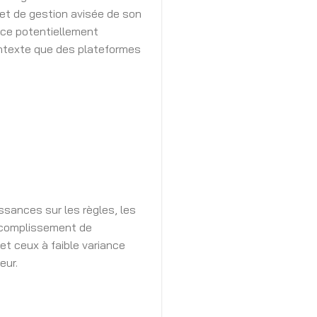
 et de gestion avisée de son
nce potentiellement
contexte que des plateformes
sances sur les règles, les
accomplissement de
et ceux à faible variance
eur.