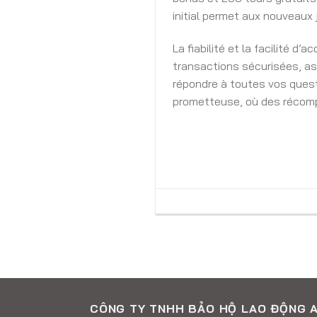
initial permet aux nouveaux 
La fiabilité et la facilité 
transactions sécurisées, ass
répondre à toutes vos quest
prometteuse, où des récomp
CÔNG TY TNHH BẢO HỘ LAO ĐỘNG 