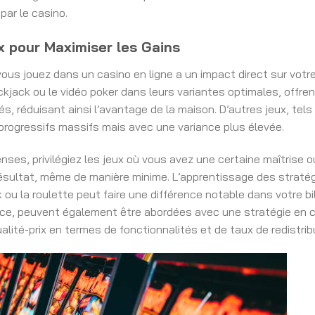
par le casino.
x pour Maximiser les Gains
ous jouez dans un casino en ligne a un impact direct sur votre
kjack ou le vidéo poker dans leurs variantes optimales, offre
és, réduisant ainsi l’avantage de la maison. D’autres jeux, tel
 progressifs massifs mais avec une variance plus élevée.
ses, privilégiez les jeux où vous avez une certaine maîtrise o
résultat, même de manière minime. L’apprentissage des stratég
ou la roulette peut faire une différence notable dans votre b
ce, peuvent également être abordées avec une stratégie en c
ualité-prix en termes de fonctionnalités et de taux de redistrib