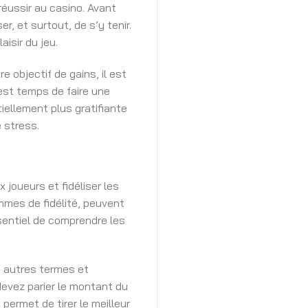
éussir au casino. Avant
r, et surtout, de s’y tenir.
isir du jeu.
e objectif de gains, il est
 est temps de faire une
iellement plus gratifiante
 stress.
joueurs et fidéliser les
ammes de fidélité, peuvent
sentiel de comprendre les
es autres termes et
evez parier le montant du
ermet de tirer le meilleur