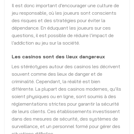
Il est donc important d’encourager une culture de
jeu responsable, où les joueurs sont conscients
des risques et des stratégies pour éviter la
dépendance. En éduquant les joueurs sur ces
questions, il est possible de réduire l’impact de
l’addiction au jeu sur la société.
Les casinos sont des lieux dangereux
Les stéréotypes autour des casinos les décrivent
souvent comme des lieux de danger et de
criminalité. Cependant, la réalité est bien
différente. La plupart des casinos modernes, qu’ils
soient physiques ou en ligne, sont soumis à des
réglementations strictes pour garantir la sécurité
de leurs clients. Ces établissements investissent
dans des mesures de sécurité, des systèmes de
surveillance, et un personnel formé pour gérer des
situations difficiles.