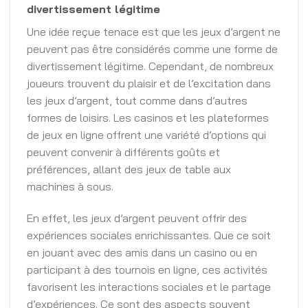
divertissement légitime
Une idée reçue tenace est que les jeux d’argent ne
peuvent pas être considérés comme une forme de
divertissement légitime. Cependant, de nombreux
joueurs trouvent du plaisir et de l’excitation dans
les jeux d’argent, tout comme dans d’autres
formes de loisirs. Les casinos et les plateformes
de jeux en ligne offrent une variété d’options qui
peuvent convenir à différents goûts et
préférences, allant des jeux de table aux
machines à sous.
En effet, les jeux d’argent peuvent offrir des
expériences sociales enrichissantes. Que ce soit
en jouant avec des amis dans un casino ou en
participant à des tournois en ligne, ces activités
favorisent les interactions sociales et le partage
d’expériences. Ce sont des aspects souvent