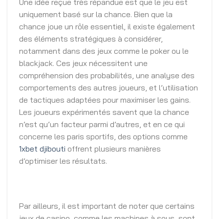
Une idée reçue très répandue est que le jeu est
uniquement basé sur la chance. Bien que la
chance joue un rôle essentiel, il existe également
des éléments stratégiques à considérer,
notamment dans des jeux comme le poker ou le
blackjack. Ces jeux nécessitent une
compréhension des probabilités, une analyse des
comportements des autres joueurs, et l’utilisation
de tactiques adaptées pour maximiser les gains.
Les joueurs expérimentés savent que la chance
n’est qu’un facteur parmi d’autres, et en ce qui
concerne les paris sportifs, des options comme
1xbet djibouti
offrent plusieurs manières
d’optimiser les résultats.
Par ailleurs, il est important de noter que certains
jeux de casino, comme les machines à sous, sont