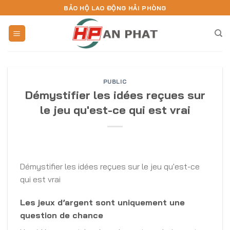
Skip
BẢO HỘ LAO ĐỘNG HẢI PHÒNG
to
content
PUBLIC
Démystifier les idées reçues sur
le jeu qu'est-ce qui est vrai
Démystifier les idées reçues sur le jeu qu'est-ce
qui est vrai
Les jeux d’argent sont uniquement une
question de chance