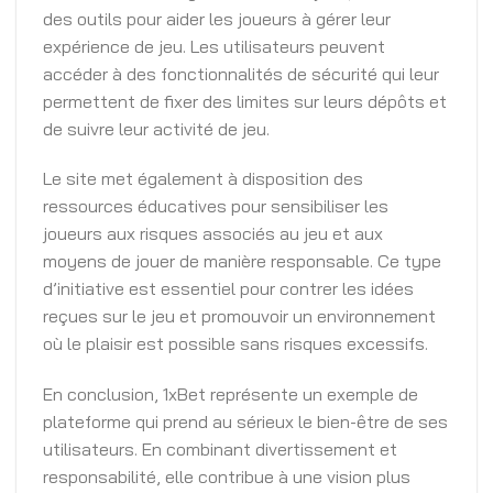
des outils pour aider les joueurs à gérer leur
expérience de jeu. Les utilisateurs peuvent
accéder à des fonctionnalités de sécurité qui leur
permettent de fixer des limites sur leurs dépôts et
de suivre leur activité de jeu.
Le site met également à disposition des
ressources éducatives pour sensibiliser les
joueurs aux risques associés au jeu et aux
moyens de jouer de manière responsable. Ce type
d’initiative est essentiel pour contrer les idées
reçues sur le jeu et promouvoir un environnement
où le plaisir est possible sans risques excessifs.
En conclusion, 1xBet représente un exemple de
plateforme qui prend au sérieux le bien-être de ses
utilisateurs. En combinant divertissement et
responsabilité, elle contribue à une vision plus