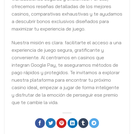
ofrecemos reseñas detalladas de los mejores
casinos, comparativas exhaustivas y te ayudamos
a descubrir bonos exclusivos diseñados para
maximizar tu experiencia de juego.
Nuestra misión es clara: facilitarte el acceso a una
experiencia de juego segura, gratificante y
conveniente. Al centrarnos en casinos que
integran Google Pay, te aseguramos métodos de
pago rápidos y protegidos. Te invitamos a explorar
nuestra plataforma para encontrar tu próximo
casino ideal, empezar a jugar de forma inteligente
y disfrutar de la emoción de perseguir ese premio
que te cambie la vida.