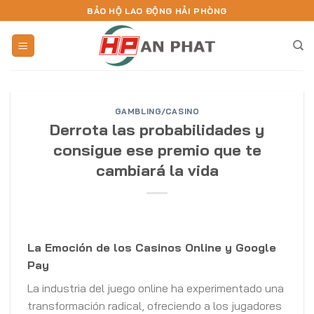
Skip
BẢO HỘ LAO ĐỘNG HẢI PHÒNG
to
content
GAMBLING/CASINO
Derrota las probabilidades y
consigue ese premio que te
cambiará la vida
La Emoción de los Casinos Online y Google
Pay
La industria del juego online ha experimentado una
transformación radical, ofreciendo a los jugadores