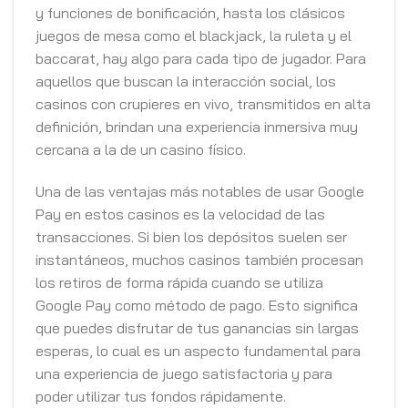
y funciones de bonificación, hasta los clásicos
juegos de mesa como el blackjack, la ruleta y el
baccarat, hay algo para cada tipo de jugador. Para
aquellos que buscan la interacción social, los
casinos con crupieres en vivo, transmitidos en alta
definición, brindan una experiencia inmersiva muy
cercana a la de un casino físico.
Una de las ventajas más notables de usar Google
Pay en estos casinos es la velocidad de las
transacciones. Si bien los depósitos suelen ser
instantáneos, muchos casinos también procesan
los retiros de forma rápida cuando se utiliza
Google Pay como método de pago. Esto significa
que puedes disfrutar de tus ganancias sin largas
esperas, lo cual es un aspecto fundamental para
una experiencia de juego satisfactoria y para
poder utilizar tus fondos rápidamente.