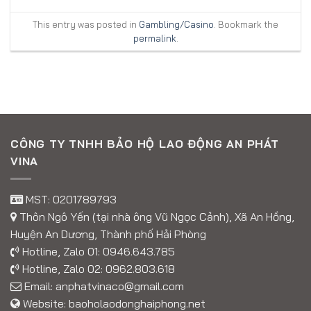
This entry was posted in
Gambling/Casino
. Bookmark the
permalink
.
CÔNG TY TNHH BẢO HỘ LAO ĐỘNG AN PHÁT
VINA
MST: 0201789793
Thôn Ngô Yến (tại nhà ông Vũ Ngọc Cảnh), Xã An Hồng,
Huyện An Dương, Thành phố Hải Phòng
Hotline, Zalo 01:
0946.643.785
Hotline, Zalo 02:
0962.803.618
Email:
anphatvinaco@gmail.com
Website:
baoholaodonghaiphong.net