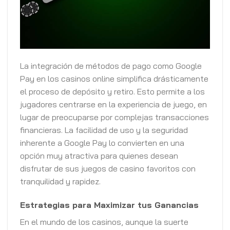
La integración de métodos de pago como Google
Pay en los casinos online simplifica drásticamente
el proceso de depósito y retiro. Esto permite a los
jugadores centrarse en la experiencia de juego, en
lugar de preocuparse por complejas transacciones
financieras. La facilidad de uso y la seguridad
inherente a Google Pay lo convierten en una
opción muy atractiva para quienes desean
disfrutar de sus juegos de casino favoritos con
tranquilidad y rapidez.
Estrategias para Maximizar tus Ganancias
En el mundo de los casinos, aunque la suerte