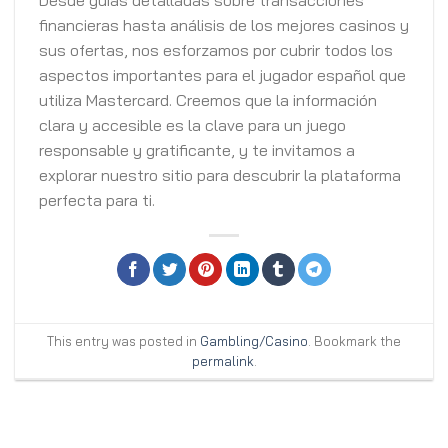
Desde guías detalladas sobre transacciones
financieras hasta análisis de los mejores casinos y
sus ofertas, nos esforzamos por cubrir todos los
aspectos importantes para el jugador español que
utiliza Mastercard. Creemos que la información
clara y accesible es la clave para un juego
responsable y gratificante, y te invitamos a
explorar nuestro sitio para descubrir la plataforma
perfecta para ti.
This entry was posted in
Gambling/Casino
. Bookmark the
permalink
.