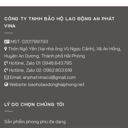
CÔNG TY TNHH BẢO HỘ LAO ĐỘNG AN PHÁT
VINA
MST: 0201789793
Thôn Ngô Yến (tại nhà ông Vũ Ngọc Cảnh), Xã An Hồng,
Huyện An Dương, Thành phố Hải Phòng
Hotline, Zalo 01:
0946.643.785
Hotline, Zalo 02:
0962.803.618
Email:
anphatvinaco@gmail.com
Website:
baoholaodonghaiphong.net
LÝ DO CHỌN CHÚNG TÔI
Sản phẩm phong phú đa dạng