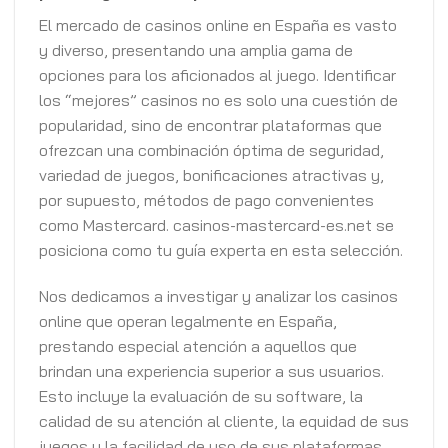
El mercado de casinos online en España es vasto
y diverso, presentando una amplia gama de
opciones para los aficionados al juego. Identificar
los “mejores” casinos no es solo una cuestión de
popularidad, sino de encontrar plataformas que
ofrezcan una combinación óptima de seguridad,
variedad de juegos, bonificaciones atractivas y,
por supuesto, métodos de pago convenientes
como Mastercard. casinos-mastercard-es.net se
posiciona como tu guía experta en esta selección.
Nos dedicamos a investigar y analizar los casinos
online que operan legalmente en España,
prestando especial atención a aquellos que
brindan una experiencia superior a sus usuarios.
Esto incluye la evaluación de su software, la
calidad de su atención al cliente, la equidad de sus
juegos y la facilidad de uso de sus plataformas,