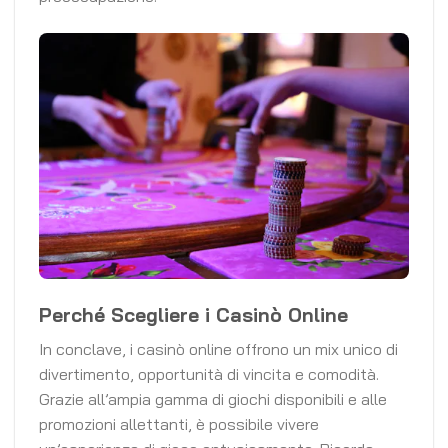
Perché Scegliere i Casinò Online
In conclave, i casinò online offrono un mix unico di
divertimento, opportunità di vincita e comodità.
Grazie all’ampia gamma di giochi disponibili e alle
promozioni allettanti, è possibile vivere