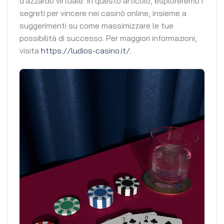
d’azzardo virtuale. In questo articolo, esploreremo i
segreti per vincere nei casinò online, insieme a
suggerimenti su come massimizzare le tue
possibilità di successo. Per maggiori informazioni,
visita
https://ludios-casino.it/
.