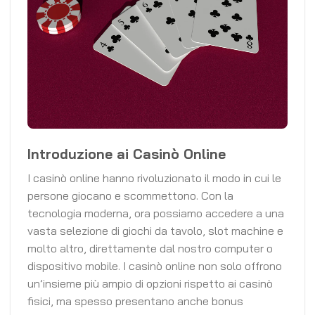
Introduzione ai Casinò Online
I casinò online hanno rivoluzionato il modo in cui le
persone giocano e scommettono. Con la
tecnologia moderna, ora possiamo accedere a una
vasta selezione di giochi da tavolo, slot machine e
molto altro, direttamente dal nostro computer o
dispositivo mobile. I casinò online non solo offrono
un’insieme più ampio di opzioni rispetto ai casinò
fisici, ma spesso presentano anche bonus