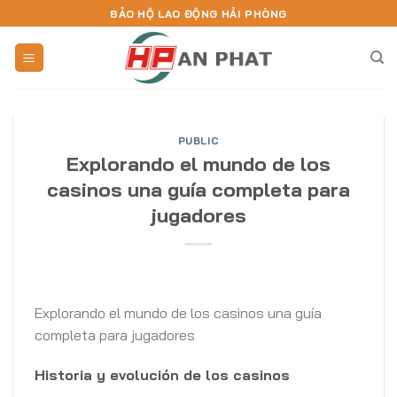
Skip
BẢO HỘ LAO ĐỘNG HẢI PHÒNG
to
content
PUBLIC
Explorando el mundo de los
casinos una guía completa para
jugadores
Explorando el mundo de los casinos una guía
completa para jugadores
Historia y evolución de los casinos