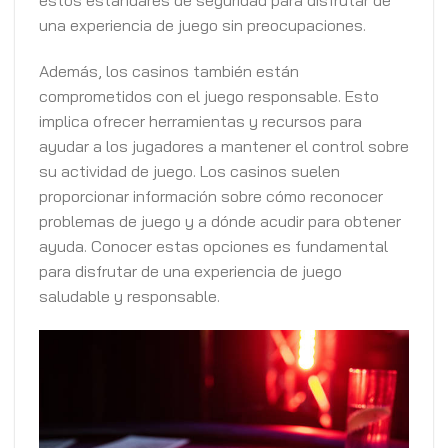
estos estándares de seguridad para disfrutar de
una experiencia de juego sin preocupaciones.
Además, los casinos también están
comprometidos con el juego responsable. Esto
implica ofrecer herramientas y recursos para
ayudar a los jugadores a mantener el control sobre
su actividad de juego. Los casinos suelen
proporcionar información sobre cómo reconocer
problemas de juego y a dónde acudir para obtener
ayuda. Conocer estas opciones es fundamental
para disfrutar de una experiencia de juego
saludable y responsable.