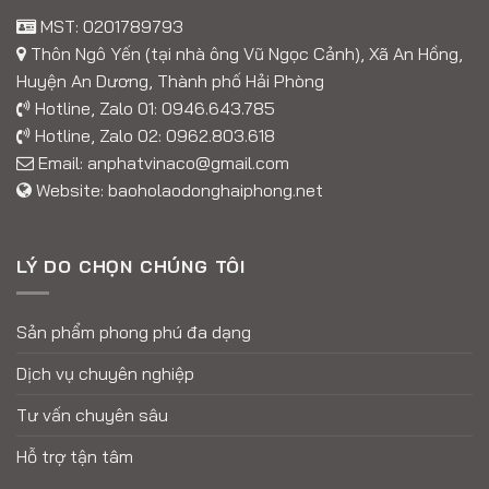
MST: 0201789793
Thôn Ngô Yến (tại nhà ông Vũ Ngọc Cảnh), Xã An Hồng,
Huyện An Dương, Thành phố Hải Phòng
Hotline, Zalo 01:
0946.643.785
Hotline, Zalo 02:
0962.803.618
Email:
anphatvinaco@gmail.com
Website:
baoholaodonghaiphong.net
LÝ DO CHỌN CHÚNG TÔI
Sản phẩm phong phú đa dạng
Dịch vụ chuyên nghiệp
Tư vấn chuyên sâu
Hỗ trợ tận tâm