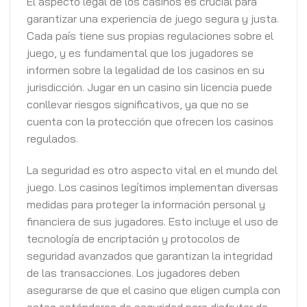
El aspecto legal de los casinos es crucial para
garantizar una experiencia de juego segura y justa.
Cada país tiene sus propias regulaciones sobre el
juego, y es fundamental que los jugadores se
informen sobre la legalidad de los casinos en su
jurisdicción. Jugar en un casino sin licencia puede
conllevar riesgos significativos, ya que no se
cuenta con la protección que ofrecen los casinos
regulados.
La seguridad es otro aspecto vital en el mundo del
juego. Los casinos legítimos implementan diversas
medidas para proteger la información personal y
financiera de sus jugadores. Esto incluye el uso de
tecnología de encriptación y protocolos de
seguridad avanzados que garantizan la integridad
de las transacciones. Los jugadores deben
asegurarse de que el casino que eligen cumpla con