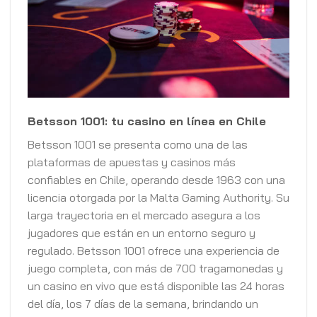
Betsson 1001: tu casino en línea en Chile
Betsson 1001 se presenta como una de las
plataformas de apuestas y casinos más
confiables en Chile, operando desde 1963 con una
licencia otorgada por la Malta Gaming Authority. Su
larga trayectoria en el mercado asegura a los
jugadores que están en un entorno seguro y
regulado. Betsson 1001 ofrece una experiencia de
juego completa, con más de 700 tragamonedas y
un casino en vivo que está disponible las 24 horas
del día, los 7 días de la semana, brindando un