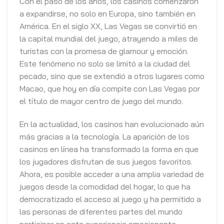
Con el paso de los años, los casinos comenzaron
a expandirse, no solo en Europa, sino también en
América. En el siglo XX, Las Vegas se convirtió en
la capital mundial del juego, atrayendo a miles de
turistas con la promesa de glamour y emoción.
Este fenómeno no solo se limitó a la ciudad del
pecado, sino que se extendió a otros lugares como
Macao, que hoy en día compite con Las Vegas por
el título de mayor centro de juego del mundo.
En la actualidad, los casinos han evolucionado aún
más gracias a la tecnología. La aparición de los
casinos en línea ha transformado la forma en que
los jugadores disfrutan de sus juegos favoritos.
Ahora, es posible acceder a una amplia variedad de
juegos desde la comodidad del hogar, lo que ha
democratizado el acceso al juego y ha permitido a
las personas de diferentes partes del mundo
participar en esta experiencia emocionante.