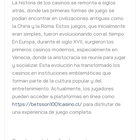
La historia de los casinos se remonta a siglos
atrás, donde las primeras formas de juego se
podían encontrar en civilizaciones antiguas como
la China y la Roma. Estos juegos, que inicialmente
eran simples, fueron evolucionando con el tiempo.
En Europa, durante el siglo XVII, surgieron los
primeros casinos modernos, especialmente en
Venecia, donde la aristocracia se reunía para jugar
y socializar. Esta evolución ha transformado los
casinos en instituciones emblemáticas que
forman parte de la cultura popular y del
entretenimiento. Actualmente, los jugadores
pueden acceder a plataformas en línea como
https://betsson1001casino.cl/
para disfrutar de
una experiencia de juego completa.