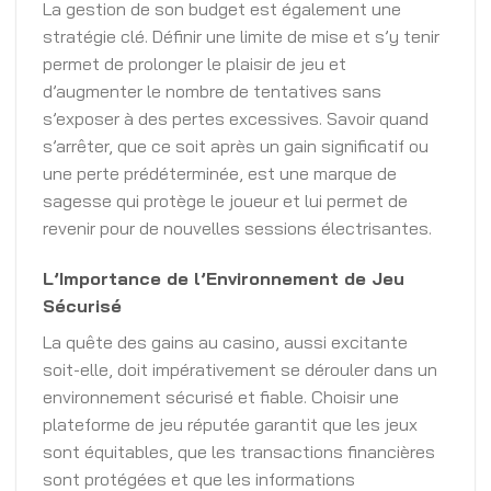
La gestion de son budget est également une
stratégie clé. Définir une limite de mise et s’y tenir
permet de prolonger le plaisir de jeu et
d’augmenter le nombre de tentatives sans
s’exposer à des pertes excessives. Savoir quand
s’arrêter, que ce soit après un gain significatif ou
une perte prédéterminée, est une marque de
sagesse qui protège le joueur et lui permet de
revenir pour de nouvelles sessions électrisantes.
L’Importance de l’Environnement de Jeu
Sécurisé
La quête des gains au casino, aussi excitante
soit-elle, doit impérativement se dérouler dans un
environnement sécurisé et fiable. Choisir une
plateforme de jeu réputée garantit que les jeux
sont équitables, que les transactions financières
sont protégées et que les informations