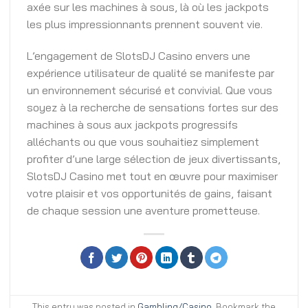
axée sur les machines à sous, là où les jackpots
les plus impressionnants prennent souvent vie.
L’engagement de SlotsDJ Casino envers une
expérience utilisateur de qualité se manifeste par
un environnement sécurisé et convivial. Que vous
soyez à la recherche de sensations fortes sur des
machines à sous aux jackpots progressifs
alléchants ou que vous souhaitiez simplement
profiter d’une large sélection de jeux divertissants,
SlotsDJ Casino met tout en œuvre pour maximiser
votre plaisir et vos opportunités de gains, faisant
de chaque session une aventure prometteuse.
This entry was posted in
Gambling/Casino
. Bookmark the