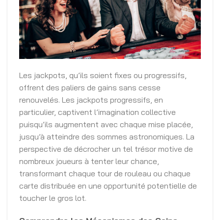
Les jackpots, qu’ils soient fixes ou progressifs,
offrent des paliers de gains sans cesse
renouvelés. Les jackpots progressifs, en
particulier, captivent l’imagination collective
puisqu’ils augmentent avec chaque mise placée,
jusqu’à atteindre des sommes astronomiques. La
perspective de décrocher un tel trésor motive de
nombreux joueurs à tenter leur chance,
transformant chaque tour de rouleau ou chaque
carte distribuée en une opportunité potentielle de
toucher le gros lot.