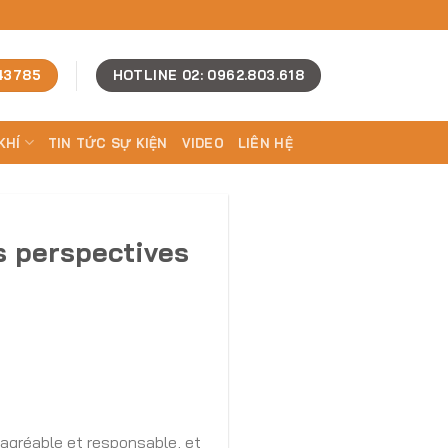
43785
HOTLINE 02: 0962.803.618
KHÍ
TIN TỨC SỰ KIỆN
VIDEO
LIÊN HỆ
s perspectives
 agréable et responsable, et