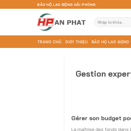
Skip
BẢO HỘ LAO ĐỘNG HẢI PHÒNG
to
content
Tìm
kiếm:
TRANG CHỦ
GIỚI THIỆU
BẢO HỘ LAO ĐỘNG
Gestion exper
Gérer son budget pour
La maîtrise des fonds dans l