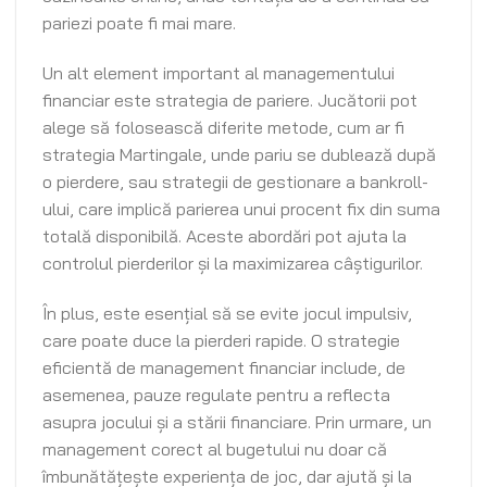
pariezi poate fi mai mare.
Un alt element important al managementului
financiar este strategia de pariere. Jucătorii pot
alege să folosească diferite metode, cum ar fi
strategia Martingale, unde pariu se dublează după
o pierdere, sau strategii de gestionare a bankroll-
ului, care implică parierea unui procent fix din suma
totală disponibilă. Aceste abordări pot ajuta la
controlul pierderilor și la maximizarea câștigurilor.
În plus, este esențial să se evite jocul impulsiv,
care poate duce la pierderi rapide. O strategie
eficientă de management financiar include, de
asemenea, pauze regulate pentru a reflecta
asupra jocului și a stării financiare. Prin urmare, un
management corect al bugetului nu doar că
îmbunătățește experiența de joc, dar ajută și la