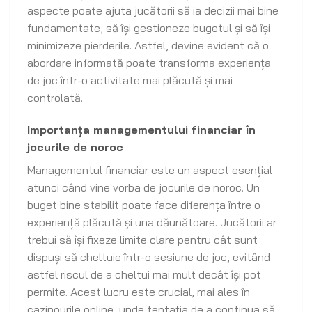
aspecte poate ajuta jucătorii să ia decizii mai bine
fundamentate, să își gestioneze bugetul și să își
minimizeze pierderile. Astfel, devine evident că o
abordare informată poate transforma experiența
de joc într-o activitate mai plăcută și mai
controlată.
Importanța managementului financiar în
jocurile de noroc
Managementul financiar este un aspect esențial
atunci când vine vorba de jocurile de noroc. Un
buget bine stabilit poate face diferența între o
experiență plăcută și una dăunătoare. Jucătorii ar
trebui să își fixeze limite clare pentru cât sunt
dispuși să cheltuie într-o sesiune de joc, evitând
astfel riscul de a cheltui mai mult decât își pot
permite. Acest lucru este crucial, mai ales în
cazinourile online, unde tentația de a continua să