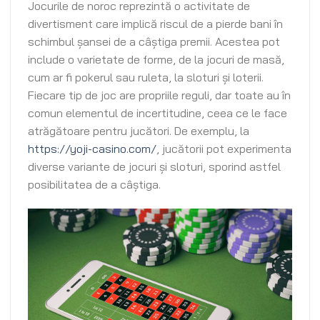
Jocurile de noroc reprezintă o activitate de
divertisment care implică riscul de a pierde bani în
schimbul șansei de a câștiga premii. Acestea pot
include o varietate de forme, de la jocuri de masă,
cum ar fi pokerul sau ruleta, la sloturi și loterii.
Fiecare tip de joc are propriile reguli, dar toate au în
comun elementul de incertitudine, ceea ce le face
atrăgătoare pentru jucători. De exemplu, la
https://yoji-casino.com/
, jucătorii pot experimenta
diverse variante de jocuri și sloturi, sporind astfel
posibilitatea de a câștiga.