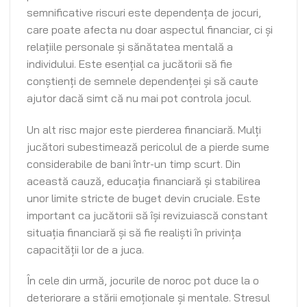
semnificative riscuri este dependența de jocuri,
care poate afecta nu doar aspectul financiar, ci și
relațiile personale și sănătatea mentală a
individului. Este esențial ca jucătorii să fie
conștienți de semnele dependenței și să caute
ajutor dacă simt că nu mai pot controla jocul.
Un alt risc major este pierderea financiară. Mulți
jucători subestimează pericolul de a pierde sume
considerabile de bani într-un timp scurt. Din
această cauză, educația financiară și stabilirea
unor limite stricte de buget devin cruciale. Este
important ca jucătorii să își revizuiască constant
situația financiară și să fie realiști în privința
capacității lor de a juca.
În cele din urmă, jocurile de noroc pot duce la o
deteriorare a stării emoționale și mentale. Stresul