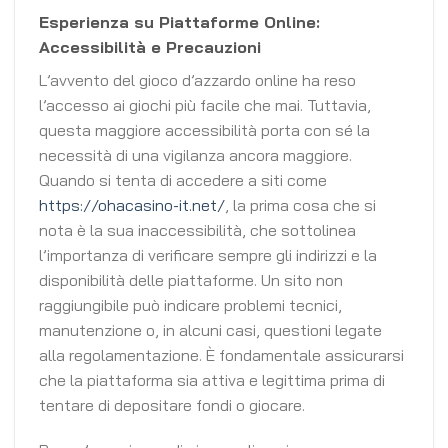
Esperienza su Piattaforme Online:
Accessibilità e Precauzioni
L’avvento del gioco d’azzardo online ha reso
l’accesso ai giochi più facile che mai. Tuttavia,
questa maggiore accessibilità porta con sé la
necessità di una vigilanza ancora maggiore.
Quando si tenta di accedere a siti come
https://ohacasino-it.net/
, la prima cosa che si
nota è la sua inaccessibilità, che sottolinea
l’importanza di verificare sempre gli indirizzi e la
disponibilità delle piattaforme. Un sito non
raggiungibile può indicare problemi tecnici,
manutenzione o, in alcuni casi, questioni legate
alla regolamentazione. È fondamentale assicurarsi
che la piattaforma sia attiva e legittima prima di
tentare di depositare fondi o giocare.