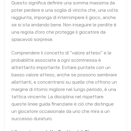
Questo significa definire una somma massima da
poter perdere e una soglia di vincita che, una volta
raggiunta, imponga di interrompere il gioco, anche
se si sta andando bene. Non inseguire le perdite è
una regola d’oro che protegge il giocatore da
spiacevoli sorprese.
Comprendere il concetto di “valore atteso” e le
probabilità associate a ogni scommessa è
altrettanto importante. Evitare puntate con un
basso valore atteso, anche se possono sembrare
allettanti, e concentrarsi su quelle che offrono un
margine di ritorno migliore nel lungo periodo, è una
tattica vincente. La disciplina nel rispettare
queste linee guida finanziarie è ciò che distingue
un giocatore occasionale da uno che mira a un
successo duraturo.