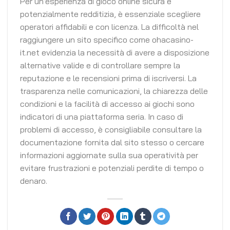
Per un’esperienza di gioco online sicura e
potenzialmente redditizia, è essenziale scegliere
operatori affidabili e con licenza. La difficoltà nel
raggiungere un sito specifico come ohacasino-
it.net evidenzia la necessità di avere a disposizione
alternative valide e di controllare sempre la
reputazione e le recensioni prima di iscriversi. La
trasparenza nelle comunicazioni, la chiarezza delle
condizioni e la facilità di accesso ai giochi sono
indicatori di una piattaforma seria. In caso di
problemi di accesso, è consigliabile consultare la
documentazione fornita dal sito stesso o cercare
informazioni aggiornate sulla sua operatività per
evitare frustrazioni e potenziali perdite di tempo o
denaro.