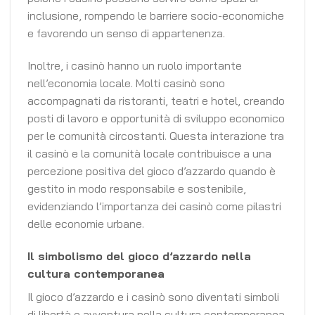
inclusione, rompendo le barriere socio-economiche
e favorendo un senso di appartenenza.
Inoltre, i casinò hanno un ruolo importante
nell’economia locale. Molti casinò sono
accompagnati da ristoranti, teatri e hotel, creando
posti di lavoro e opportunità di sviluppo economico
per le comunità circostanti. Questa interazione tra
il casinò e la comunità locale contribuisce a una
percezione positiva del gioco d’azzardo quando è
gestito in modo responsabile e sostenibile,
evidenziando l’importanza dei casinò come pilastri
delle economie urbane.
Il simbolismo del gioco d’azzardo nella
cultura contemporanea
Il gioco d’azzardo e i casinò sono diventati simboli
di libertà e avventura nella cultura contemporanea.