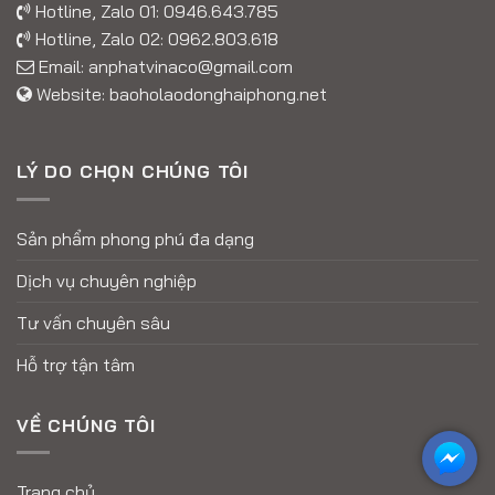
Hotline, Zalo 01:
0946.643.785
Hotline, Zalo 02:
0962.803.618
Email:
anphatvinaco@gmail.com
Website:
baoholaodonghaiphong.net
LÝ DO CHỌN CHÚNG TÔI
Sản phẩm phong phú đa dạng
Dịch vụ chuyên nghiệp
Tư vấn chuyên sâu
Hỗ trợ tận tâm
VỀ CHÚNG TÔI
Trang chủ