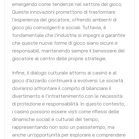
emergendo come tendenze nel settore del gioco.
Queste innovazioni promettono di trasformare
l’esperienza del giocatore, offrendo ambienti di
gioco più coinvolgenti e sociali. Tuttavia, è
fondamentale che l’industria si impegni a garantire
che queste nuove forme di gioco siano sicure e
responsabili, mantenendo sempre il benessere del
giocatore al centro delle proprie strategie.
Infine, il dialogo culturale attorno ai casinò e al
gioco d’azzardo continuerà a evolversi. Le società
dovranno affrontare il compito di bilanciare il
divertimento e l’intrattenimento con le necessità
di protezione e responsabilità. In questo contesto,
i casinò possono essere visti come riflessi delle
dinamiche sociali e culturali del tempo,
rappresentando non solo un passatempo, ma
anche un’opportunità per esplorare e comprendere