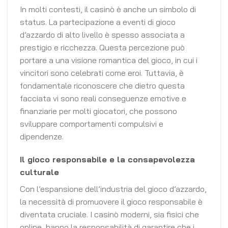
In molti contesti, il casinò è anche un simbolo di
status. La partecipazione a eventi di gioco
d’azzardo di alto livello è spesso associata a
prestigio e ricchezza. Questa percezione può
portare a una visione romantica del gioco, in cui i
vincitori sono celebrati come eroi. Tuttavia, è
fondamentale riconoscere che dietro questa
facciata vi sono reali conseguenze emotive e
finanziarie per molti giocatori, che possono
sviluppare comportamenti compulsivi e
dipendenze.
Il gioco responsabile e la consapevolezza
culturale
Con l’espansione dell’industria del gioco d’azzardo,
la necessità di promuovere il gioco responsabile è
diventata cruciale. I casinò moderni, sia fisici che
online, hanno la responsabilità di garantire che i