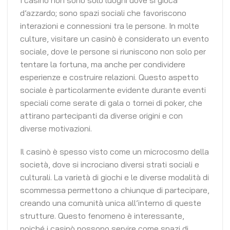
d’azzardo; sono spazi sociali che favoriscono
interazioni e connessioni tra le persone. In molte
culture, visitare un casinò è considerato un evento
sociale, dove le persone si riuniscono non solo per
tentare la fortuna, ma anche per condividere
esperienze e costruire relazioni. Questo aspetto
sociale è particolarmente evidente durante eventi
speciali come serate di gala o tornei di poker, che
attirano partecipanti da diverse origini e con
diverse motivazioni.
Il casinò è spesso visto come un microcosmo della
società, dove si incrociano diversi strati sociali e
culturali. La varietà di giochi e le diverse modalità di
scommessa permettono a chiunque di partecipare,
creando una comunità unica all’interno di queste
strutture. Questo fenomeno è interessante,
poiché i casinò possono servire come spazi di