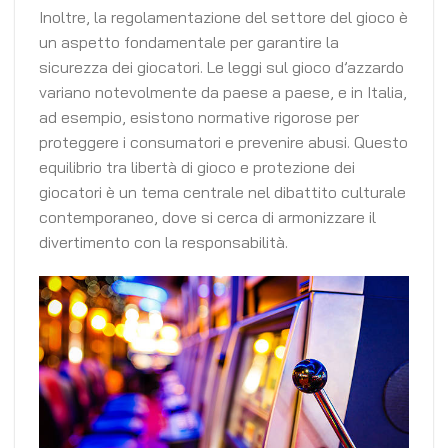
Inoltre, la regolamentazione del settore del gioco è
un aspetto fondamentale per garantire la
sicurezza dei giocatori. Le leggi sul gioco d’azzardo
variano notevolmente da paese a paese, e in Italia,
ad esempio, esistono normative rigorose per
proteggere i consumatori e prevenire abusi. Questo
equilibrio tra libertà di gioco e protezione dei
giocatori è un tema centrale nel dibattito culturale
contemporaneo, dove si cerca di armonizzare il
divertimento con la responsabilità.