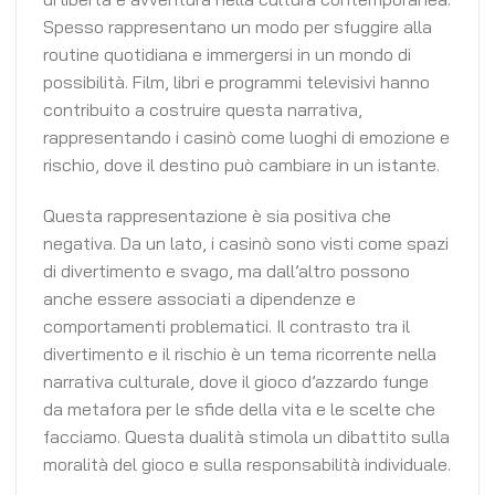
Spesso rappresentano un modo per sfuggire alla
routine quotidiana e immergersi in un mondo di
possibilità. Film, libri e programmi televisivi hanno
contribuito a costruire questa narrativa,
rappresentando i casinò come luoghi di emozione e
rischio, dove il destino può cambiare in un istante.
Questa rappresentazione è sia positiva che
negativa. Da un lato, i casinò sono visti come spazi
di divertimento e svago, ma dall’altro possono
anche essere associati a dipendenze e
comportamenti problematici. Il contrasto tra il
divertimento e il rischio è un tema ricorrente nella
narrativa culturale, dove il gioco d’azzardo funge
da metafora per le sfide della vita e le scelte che
facciamo. Questa dualità stimola un dibattito sulla
moralità del gioco e sulla responsabilità individuale.