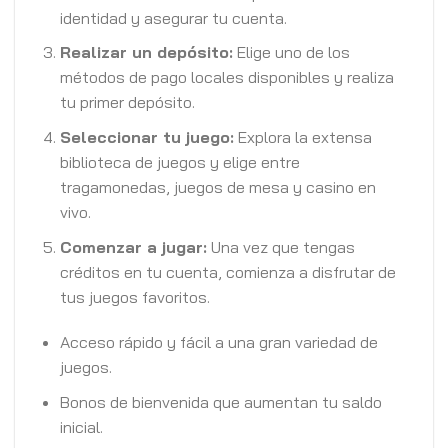
identidad y asegurar tu cuenta.
Realizar un depósito:
Elige uno de los
métodos de pago locales disponibles y realiza
tu primer depósito.
Seleccionar tu juego:
Explora la extensa
biblioteca de juegos y elige entre
tragamonedas, juegos de mesa y casino en
vivo.
Comenzar a jugar:
Una vez que tengas
créditos en tu cuenta, comienza a disfrutar de
tus juegos favoritos.
Acceso rápido y fácil a una gran variedad de
juegos.
Bonos de bienvenida que aumentan tu saldo
inicial.