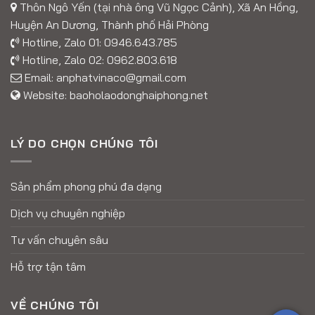
Thôn Ngô Yến (tại nhà ông Vũ Ngọc Cảnh), Xã An Hồng,
Huyện An Dương, Thành phố Hải Phòng
Hotline, Zalo 01:
0946.643.785
Hotline, Zalo 02:
0962.803.618
Email:
anphatvinaco@gmail.com
Website:
baoholaodonghaiphong.net
LÝ DO CHỌN CHÚNG TÔI
Sản phẩm phong phú đa dạng
Dịch vụ chuyên nghiệp
Tư vấn chuyên sâu
Hỗ trợ tận tâm
VỀ CHÚNG TÔI