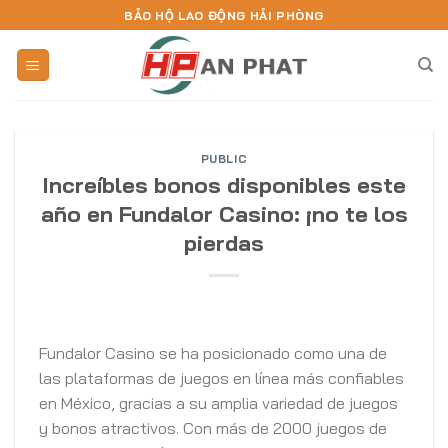
Skip
BẢO HỘ LAO ĐỘNG HẢI PHÒNG
to
content
PUBLIC
Increíbles bonos disponibles este
año en Fundalor Casino: ¡no te los
pierdas
Fundalor Casino se ha posicionado como una de
las plataformas de juegos en línea más confiables
en México, gracias a su amplia variedad de juegos
y bonos atractivos. Con más de 2000 juegos de