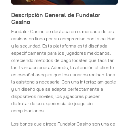
Descripción General de Fundalor
Casino
Fundalor Casino se destaca en el mercado de los
casinos en línea por su compromiso con la calidad
y la seguridad. Esta plataforma está diseñada
específicamente para los jugadores mexicanos,
ofreciendo métodos de pago locales que facilitan
las transacciones. Además, la atención al cliente
en español asegura que los usuarios reciban toda
la asistencia necesaria. Con una interfaz amigable
y un diseño que se adapta perfectamente a
dispositivos móviles, los jugadores pueden
disfrutar de su experiencia de juego sin
complicaciones.
Los bonos que ofrece Fundalor Casino son una de