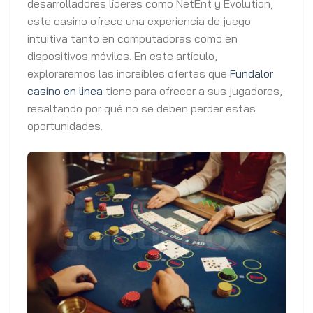
desarrolladores líderes como NetEnt y Evolution,
este casino ofrece una experiencia de juego
intuitiva tanto en computadoras como en
dispositivos móviles. En este artículo,
exploraremos las increíbles ofertas que
Fundalor
casino en linea
tiene para ofrecer a sus jugadores,
resaltando por qué no se deben perder estas
oportunidades.