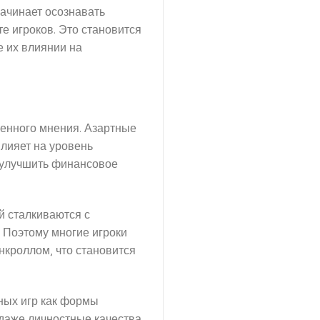
начинает осознавать
е игроков. Это становится
е их влиянии на
енного мнения. Азартные
влияет на уровень
 улучшить финансовое
й сталкиваются с
 Поэтому многие игроки
нкроллом, что становится
ных игр как формы
 даже личностные качества