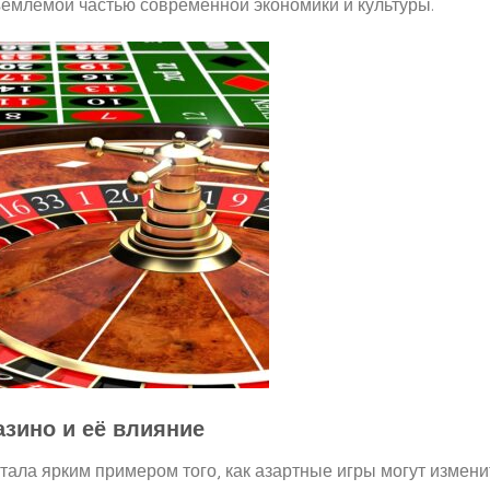
ъемлемой частью современной экономики и культуры.
зино и её влияние
ала ярким примером того, как азартные игры могут измени