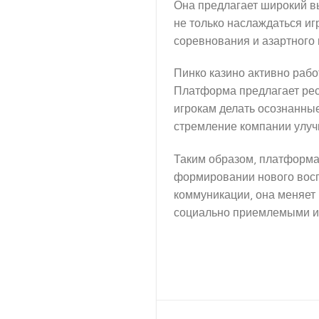
Она предлагает широкий вы
не только наслаждаться иг
соревнования и азартного
Пинко казино активно рабо
Платформа предлагает рес
игрокам делать осознанные
стремление компании улучш
Таким образом, платформа 
формировании нового восп
коммуникации, она меняет 
социально приемлемыми и 