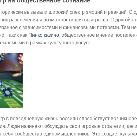
гр на общественное сознание
торически вызывали широкий спектр эмоций и реакций. С о
чник развлечения и возможности для выигрыша. С другой с
вязанное с зависимостями и финансовыми потерями. Тем не
о, таких как
Пинко казино
, общественное мнение постепенн
емлемыми в рамках культурного досуга.
гр в повседневную жизнь россиян способствует возникно
я. Люди начинают обсуждать свои игровые стратегии, дели
г себя сообщества единомышленников. Это создает культур