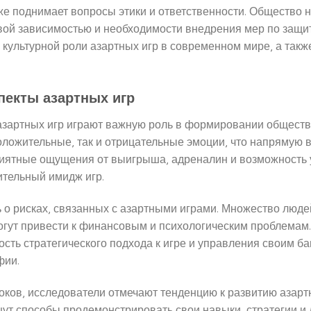
же поднимает вопросы этики и ответственности. Общество 
вой зависимостью и необходимости внедрения мер по защит
 культурной роли азартных игр в современном мире, а такж
пекты азартных игр
азартных игр играют важную роль в формировании обществ
оложительные, так и отрицательные эмоции, что напрямую 
риятные ощущения от выигрыша, адреналин и возможность
тельный имидж игр.
 о рисках, связанных с азартными играми. Множество люде
огут привести к финансовым и психологическим проблемам.
сть стратегического подхода к игре и управления своим ба
фии.
оков, исследователи отмечают тенденцию к развитию азарт
ут способы продемонстрировать свои навыки, стратегии и