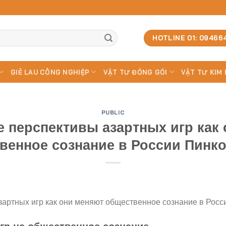
HOTLINE 01: 09466
GIẺ LAU CÔNG NGHIỆP
VẬT TƯ ĐÓNG GÓI
VẬT TƯ KIM 
PUBLIC
 перспективы азартных игр как
венное сознание в России Пинко
зартных игр как они меняют общественное сознание в Росс