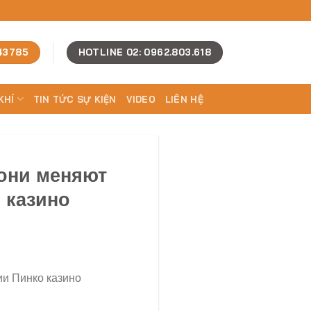
43785
HOTLINE 02: 0962.803.618
KHÍ
TIN TỨC SỰ KIỆN
VIDEO
LIÊN HỆ
 они меняют
 казино
ии Пинко казино