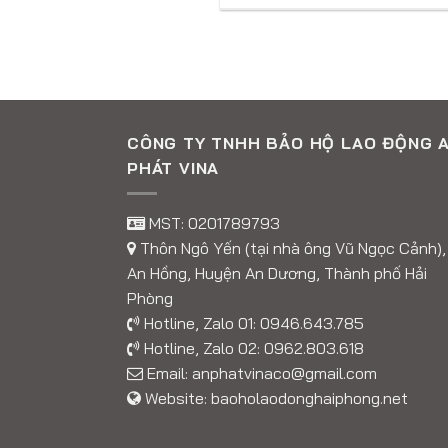
CÔNG TY TNHH BẢO HỘ LAO ĐỘNG 
PHÁT VINA
MST: 0201789793
Thôn Ngô Yến (tại nhà ông Vũ Ngọc Cảnh),
An Hồng, Huyện An Dương, Thành phố Hải
Phòng
Hotline, Zalo 01:
0946.643.785
Hotline, Zalo 02:
0962.803.618
Email:
anphatvinaco@gmail.com
Website:
baoholaodonghaiphong.net