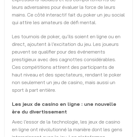
leurs adversaires pour évaluer la force de leurs
mains. Ce côté interactif fait du poker un jeu social
qui attire les amateurs de défi mental.
Les tournois de poker, qu’ils soient en ligne ou en
direct, ajoutent à l’excitation du jeu. Les joueurs
peuvent se qualifier pour des événements
prestigieux avec des cagnottes considérables.
Ces compétitions attirent des participants de
haut niveau et des spectateurs, rendant le poker
non seulement un jeu de casino, mais aussi un
sport à part entière.
Les jeux de casino en ligne : une nouvelle
ère du divertissement
Avec l’essor de la technologie, les jeux de casino
en ligne ont révolutionné la manière dont les gens
interagissent avec le jeu. Les plateformes