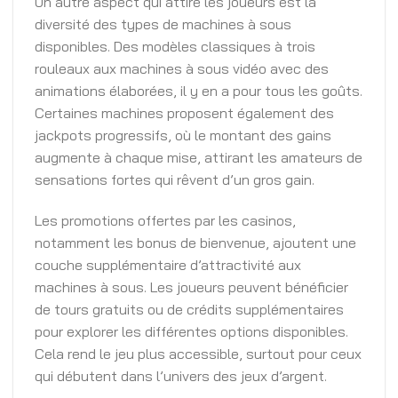
Un autre aspect qui attire les joueurs est la
diversité des types de machines à sous
disponibles. Des modèles classiques à trois
rouleaux aux machines à sous vidéo avec des
animations élaborées, il y en a pour tous les goûts.
Certaines machines proposent également des
jackpots progressifs, où le montant des gains
augmente à chaque mise, attirant les amateurs de
sensations fortes qui rêvent d’un gros gain.
Les promotions offertes par les casinos,
notamment les bonus de bienvenue, ajoutent une
couche supplémentaire d’attractivité aux
machines à sous. Les joueurs peuvent bénéficier
de tours gratuits ou de crédits supplémentaires
pour explorer les différentes options disponibles.
Cela rend le jeu plus accessible, surtout pour ceux
qui débutent dans l’univers des jeux d’argent.