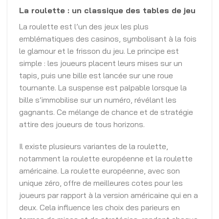
La roulette : un classique des tables de jeu
La roulette est l’un des jeux les plus
emblématiques des casinos, symbolisant à la fois
le glamour et le frisson du jeu. Le principe est
simple : les joueurs placent leurs mises sur un
tapis, puis une bille est lancée sur une roue
tournante. La suspense est palpable lorsque la
bille s’immobilise sur un numéro, révélant les
gagnants. Ce mélange de chance et de stratégie
attire des joueurs de tous horizons.
Il existe plusieurs variantes de la roulette,
notamment la roulette européenne et la roulette
américaine. La roulette européenne, avec son
unique zéro, offre de meilleures cotes pour les
joueurs par rapport à la version américaine qui en a
deux. Cela influence les choix des parieurs en