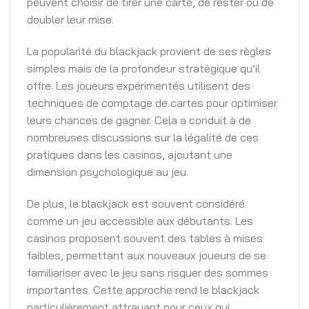
peuvent choisir de tirer une carte, de rester ou de
doubler leur mise.
La popularité du blackjack provient de ses règles
simples mais de la profondeur stratégique qu’il
offre. Les joueurs expérimentés utilisent des
techniques de comptage de cartes pour optimiser
leurs chances de gagner. Cela a conduit à de
nombreuses discussions sur la légalité de ces
pratiques dans les casinos, ajoutant une
dimension psychologique au jeu.
De plus, le blackjack est souvent considéré
comme un jeu accessible aux débutants. Les
casinos proposent souvent des tables à mises
faibles, permettant aux nouveaux joueurs de se
familiariser avec le jeu sans risquer des sommes
importantes. Cette approche rend le blackjack
particulièrement attrayant pour ceux qui