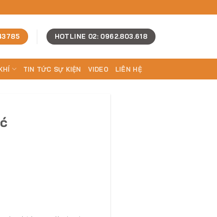
43785
HOTLINE 02: 0962.803.618
KHÍ
TIN TỨC SỰ KIỆN
VIDEO
LIÊN HỆ
ić