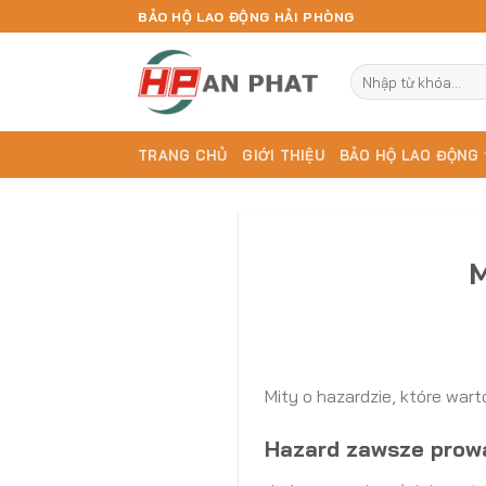
Skip
BẢO HỘ LAO ĐỘNG HẢI PHÒNG
to
content
Tìm
kiếm:
TRANG CHỦ
GIỚI THIỆU
BẢO HỘ LAO ĐỘNG
M
Mity o hazardzie, które wart
Hazard zawsze prowa