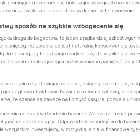
yki promującej różnorodność i inkluzyjność w grach hazardow
ypów oraz zwiększenia uczestnictwa kobiet w tej dziedzinie.
łatwy sposób na szybkie wzbogacenie się
zybka droga do bogactwa, to jeden z najbardziej szkodliwych 
j pieniędzy, niż zarabia, co jest naturalną konsekwencją losow
ły duże sumy, są to sytuacje rzadkie i często wynikają z niez
do hazardu z realistycznymi oczekiwaniami i pamiętać, że jest 
ąc w kasynie czy stawiając na sport, osiągną szybki zysk, mo
by grać z głową i traktować hazard jako formę zabawy, a nie 
ienie, że szanse są zawsze na korzyść kasyna, pozwala unikną
aczeniu edukacji w dziedzinie hazardu. Wiedza na temat pra
płynąć na nasze decyzje. Odpowiedzialne podejście do hazard
ede wszystkim inwestujemy w rozrywkę, a nie w finansowe zysk