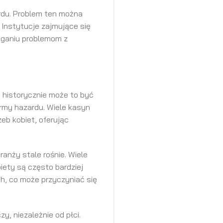
ardu. Problem ten można
Instytucje zajmujące się
eganiu problemom z
ć historycznie może to być
ormy hazardu. Wiele kasyn
zeb kobiet, oferując
anży stale rośnie. Wiele
biety są często bardziej
ch, co może przyczyniać się
, niezależnie od płci.