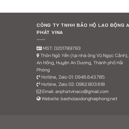
CÔNG TY TNHH BẢO HỘ LAO ĐỘNG 
PHÁT VINA
MST: 0201789793
Thôn Ngô Yến (tại nhà ông Vũ Ngọc Cảnh),
An Hồng, Huyện An Dương, Thành phố Hải
Phòng
Hotline, Zalo 01:
0946.643.785
Hotline, Zalo 02:
0962.803.618
Email:
anphatvinaco@gmail.com
Website:
baoholaodonghaiphong.net