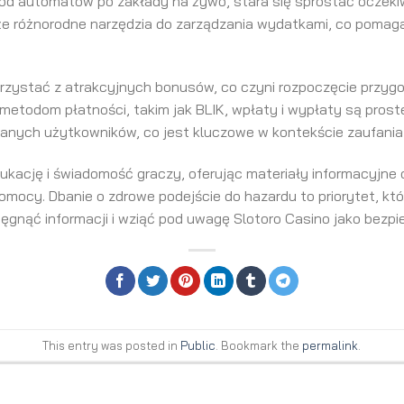
, od automatów po zakłady na żywo, stara się sprostać oczek
że różnorodne narzędzia do zarządzania wydatkami, co pomaga
zystać z atrakcyjnych bonusów, co czyni rozpoczęcie przyg
 metodom płatności, takim jak BLIK, wpłaty i wypłaty są prost
anych użytkowników, co jest kluczowe w kontekście zaufania
ukację i świadomość graczy, oferując materiały informacyjne 
ocy. Dbanie o zdrowe podejście do hazardu to priorytet, któ
ięgnąć informacji i wziąć pod uwagę Slotoro Casino jako bezpi
This entry was posted in
Public
. Bookmark the
permalink
.