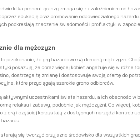
edwie kilka procent graczy zmaga się z uzależnieniem od haz
poprzez edukację oraz promowanie odpowiedzialnego hazardu. 
ch podkreślają znaczenie świadomości i profilaktyki w zapobi
znie dla mężczyzn
ć, to przekonanie, że gry hazardowe są domeną mężczyzn. Cho
yki pokazują, że coraz więcej kobiet angażuje się w różne f
asino, dostrzega tę zmianę i dostosowuje swoją ofertę do potr
ocyjne, które przyciągają szerokie grono odbiorców.
ą aktywnymi uczestnikami świata hazardu, a ich obecność w br
formę relaksu i zabawy, podobnie jak mężczyźni. Co więcej, ko
z grą i częściej korzystają z dostępnych narzędzi kontrolny
 hazardu.
tarają się tworzyć przyjazne środowisko dla wszystkich graczy