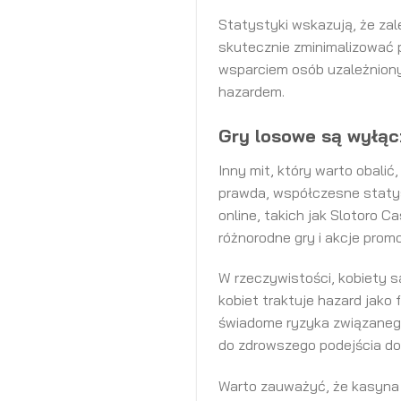
Statystyki wskazują, że zal
skutecznie zminimalizować 
wsparciem osób uzależniony
hazardem.
Gry losowe są wyłąc
Inny mit, który warto obali
prawda, współczesne statyst
online, takich jak Slotoro C
różnorodne gry i akcje prom
W rzeczywistości, kobiety s
kobiet traktuje hazard jako 
świadome ryzyka związanego 
do zdrowszego podejścia do
Warto zauważyć, że kasyna s