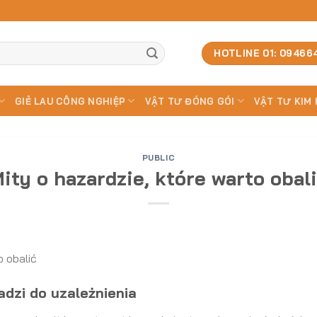
HOTLINE 01: 09466
GIẺ LAU CÔNG NGHIỆP
VẬT TƯ ĐÓNG GÓI
VẬT TƯ KIM 
PUBLIC
ity o hazardzie, które warto obal
o obalić
dzi do uzależnienia