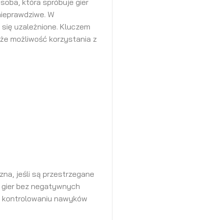
oba, która spróbuje gier
 nieprawdziwe. W
 się uzależnione. Kluczem
kże możliwość korzystania z
zna, jeśli są przestrzegane
 z gier bez negatywnych
w kontrolowaniu nawyków