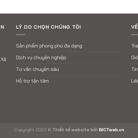
AN
LÝ DO CHỌN CHÚNG TÔI
VỀ
Sản phẩm phong phú đa dạng
Tr
Dịch vụ chuyên nghiệp
Giớ
 Xã
Tư vấn chuyên sâu
Tin
Hỗ trợ tận tâm
Liê
Copyright 2022 ©
Thiết kế website
bởi
BICTweb.vn