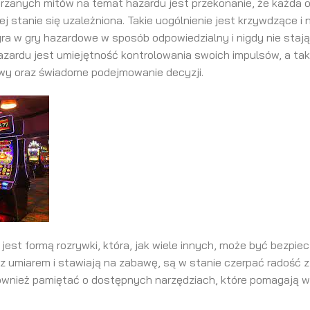
rzanych mitów na temat hazardu jest przekonanie, że każda os
j stanie się uzależniona. Takie uogólnienie jest krzywdzące i
gra w gry hazardowe w sposób odpowiedzialny i nigdy nie stają
azardu jest umiejętność kontrolowania swoich impulsów, a ta
wy oraz świadome podejmowanie decyzji.
jest formą rozrywki, która, jak wiele innych, może być bezpiec
ą z umiarem i stawiają na zabawę, są w stanie czerpać radość
również pamiętać o dostępnych narzędziach, które pomagają 