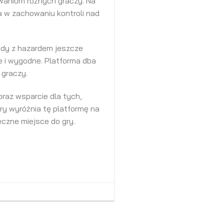
iwaniom różnych graczy. Na
 w zachowaniu kontroli nad
ody z hazardem jeszcze
e i wygodne. Platforma dba
 graczy.
oraz wsparcie dla tych,
ry wyróżnia tę platformę na
eczne miejsce do gry.