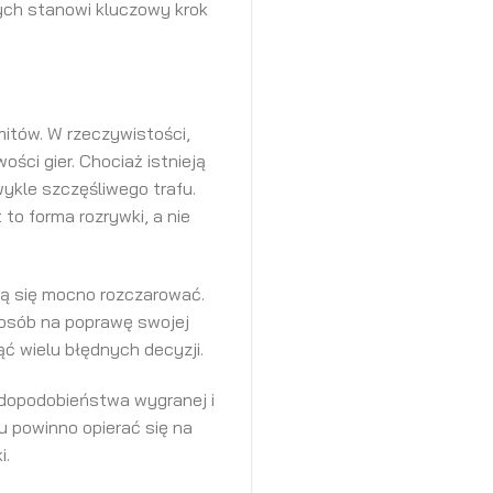
ych stanowi kluczowy krok
mitów. W rzeczywistości,
ości gier. Chociaż istnieją
wykle szczęśliwego trafu.
to forma rozrywki, a nie
gą się mocno rozczarować.
sposób na poprawę swojej
ć wielu błędnych decyzji.
wdopodobieństwa wygranej i
u powinno opierać się na
i.