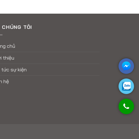
 CHÚNG TÔI
ang chủ
i thiệu
 tức sự kiện
n hệ