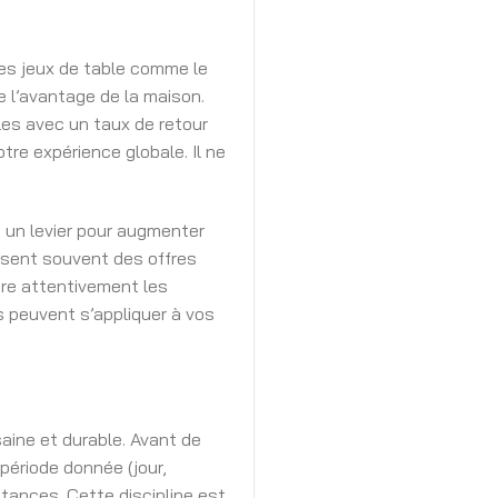
les jeux de table comme le
e l’avantage de la maison.
les avec un taux de retour
otre expérience globale. Il ne
e un levier pour augmenter
osent souvent des offres
lire attentivement les
s peuvent s’appliquer à vos
saine et durable. Avant de
période donnée (jour,
stances. Cette discipline est