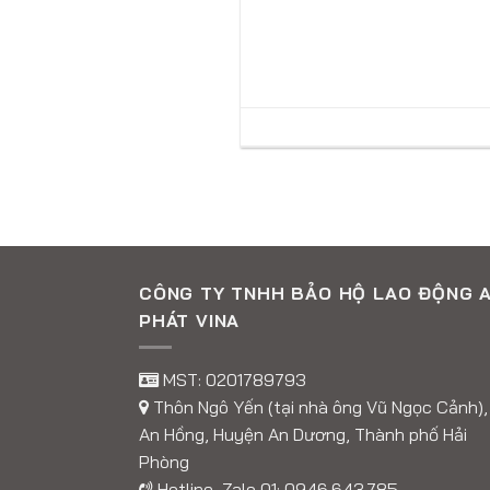
CÔNG TY TNHH BẢO HỘ LAO ĐỘNG 
PHÁT VINA
MST: 0201789793
Thôn Ngô Yến (tại nhà ông Vũ Ngọc Cảnh),
An Hồng, Huyện An Dương, Thành phố Hải
Phòng
Hotline, Zalo 01:
0946.643.785