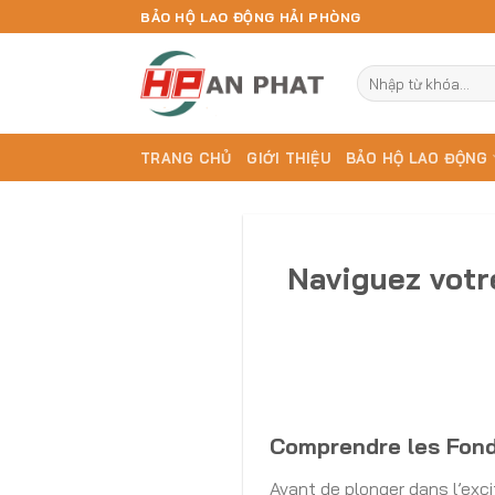
Skip
BẢO HỘ LAO ĐỘNG HẢI PHÒNG
to
content
Tìm
kiếm:
TRANG CHỦ
GIỚI THIỆU
BẢO HỘ LAO ĐỘNG
Naviguez votr
Comprendre les Fon
Avant de plonger dans l’exci