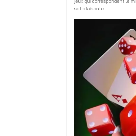
jeux qui correspondent le m
satisfaisante.