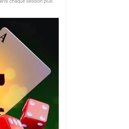
 ainsi chaque session plus