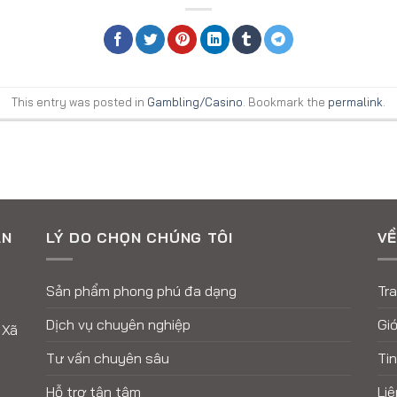
This entry was posted in
Gambling/Casino
. Bookmark the
permalink
.
AN
LÝ DO CHỌN CHÚNG TÔI
VỀ
Sản phẩm phong phú đa dạng
Tr
Dịch vụ chuyên nghiệp
Giớ
 Xã
Tư vấn chuyên sâu
Tin
Hỗ trợ tận tâm
Liê