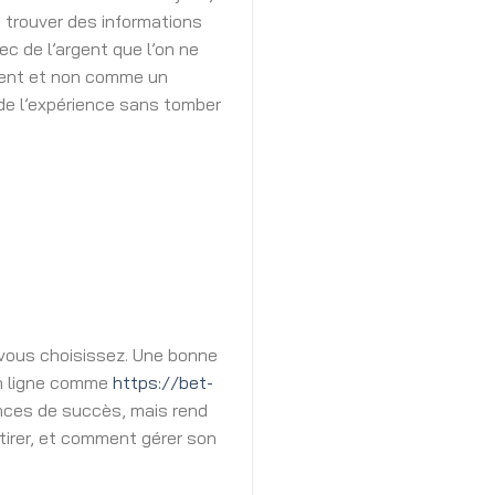
ù trouver des informations
vec de l’argent que l’on ne
ement et non comme un
 de l’expérience sans tomber
 vous choisissez. Une bonne
en ligne comme
https://bet-
ces de succès, mais rend
tirer, et comment gérer son