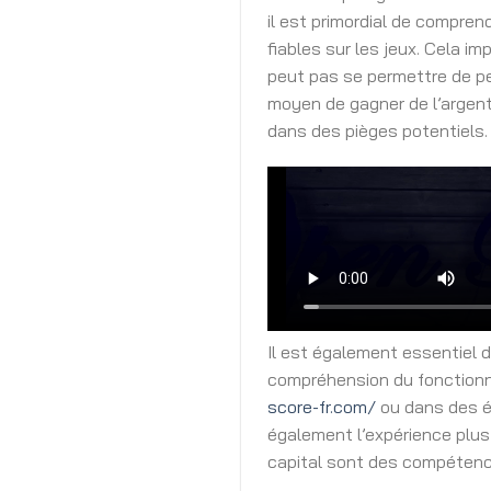
il est primordial de compren
fiables sur les jeux. Cela im
peut pas se permettre de p
moyen de gagner de l’argent
dans des pièges potentiels.
Il est également essentiel 
compréhension du fonctionn
score-fr.com/
ou dans des é
également l’expérience plus
capital sont des compétence