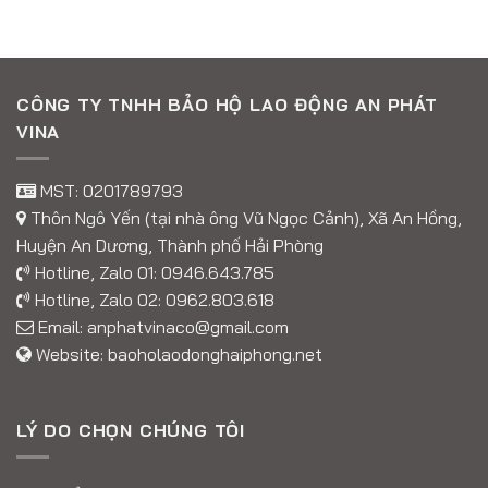
CÔNG TY TNHH BẢO HỘ LAO ĐỘNG AN PHÁT
VINA
MST: 0201789793
Thôn Ngô Yến (tại nhà ông Vũ Ngọc Cảnh), Xã An Hồng,
Huyện An Dương, Thành phố Hải Phòng
Hotline, Zalo 01:
0946.643.785
Hotline, Zalo 02:
0962.803.618
Email:
anphatvinaco@gmail.com
Website:
baoholaodonghaiphong.net
LÝ DO CHỌN CHÚNG TÔI