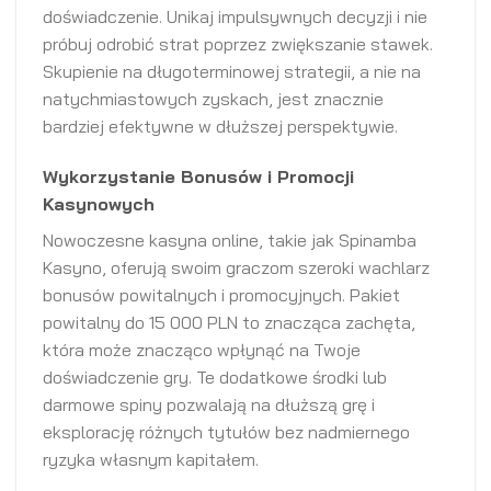
doświadczenie. Unikaj impulsywnych decyzji i nie
próbuj odrobić strat poprzez zwiększanie stawek.
Skupienie na długoterminowej strategii, a nie na
natychmiastowych zyskach, jest znacznie
bardziej efektywne w dłuższej perspektywie.
Wykorzystanie Bonusów i Promocji
Kasynowych
Nowoczesne kasyna online, takie jak Spinamba
Kasyno, oferują swoim graczom szeroki wachlarz
bonusów powitalnych i promocyjnych. Pakiet
powitalny do 15 000 PLN to znacząca zachęta,
która może znacząco wpłynąć na Twoje
doświadczenie gry. Te dodatkowe środki lub
darmowe spiny pozwalają na dłuższą grę i
eksplorację różnych tytułów bez nadmiernego
ryzyka własnym kapitałem.