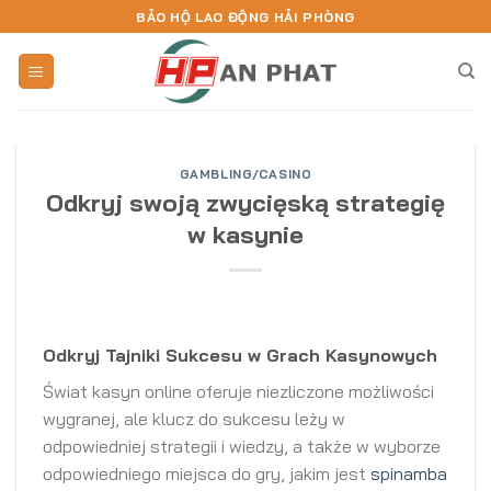
Skip
BẢO HỘ LAO ĐỘNG HẢI PHÒNG
to
content
GAMBLING/CASINO
Odkryj swoją zwycięską strategię
w kasynie
Odkryj Tajniki Sukcesu w Grach Kasynowych
Świat kasyn online oferuje niezliczone możliwości
wygranej, ale klucz do sukcesu leży w
odpowiedniej strategii i wiedzy, a także w wyborze
odpowiedniego miejsca do gry, jakim jest
spinamba