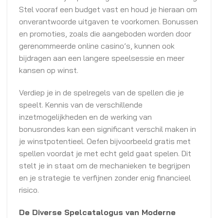
Stel vooraf een budget vast en houd je hieraan om
onverantwoorde uitgaven te voorkomen. Bonussen
en promoties, zoals die aangeboden worden door
gerenommeerde online casino’s, kunnen ook
bijdragen aan een langere speelsessie en meer
kansen op winst.
Verdiep je in de spelregels van de spellen die je
speelt. Kennis van de verschillende
inzetmogelijkheden en de werking van
bonusrondes kan een significant verschil maken in
je winstpotentieel. Oefen bijvoorbeeld gratis met
spellen voordat je met echt geld gaat spelen. Dit
stelt je in staat om de mechanieken te begrijpen
en je strategie te verfijnen zonder enig financieel
risico.
De Diverse Spelcatalogus van Moderne