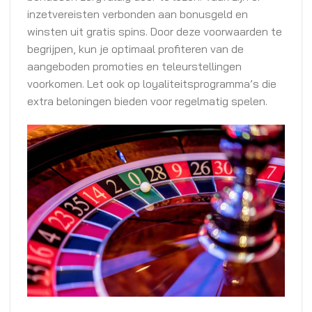
inzetvereisten verbonden aan bonusgeld en
winsten uit gratis spins. Door deze voorwaarden te
begrijpen, kun je optimaal profiteren van de
aangeboden promoties en teleurstellingen
voorkomen. Let ook op loyaliteitsprogramma’s die
extra beloningen bieden voor regelmatig spelen.