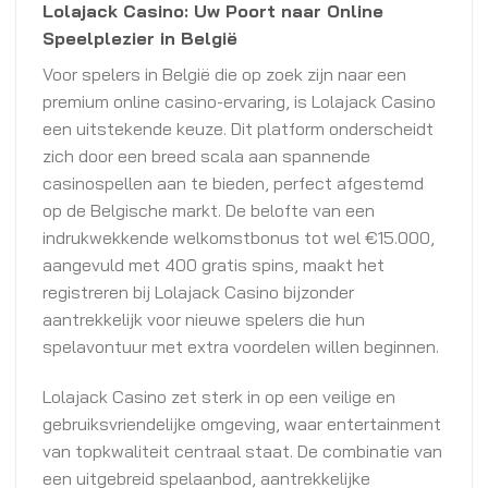
Lolajack Casino: Uw Poort naar Online
Speelplezier in België
Voor spelers in België die op zoek zijn naar een
premium online casino-ervaring, is Lolajack Casino
een uitstekende keuze. Dit platform onderscheidt
zich door een breed scala aan spannende
casinospellen aan te bieden, perfect afgestemd
op de Belgische markt. De belofte van een
indrukwekkende welkomstbonus tot wel €15.000,
aangevuld met 400 gratis spins, maakt het
registreren bij Lolajack Casino bijzonder
aantrekkelijk voor nieuwe spelers die hun
spelavontuur met extra voordelen willen beginnen.
Lolajack Casino zet sterk in op een veilige en
gebruiksvriendelijke omgeving, waar entertainment
van topkwaliteit centraal staat. De combinatie van
een uitgebreid spelaanbod, aantrekkelijke