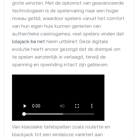
grote winsten. Met de opkomst van geavanceerde
technologieën is de spelervaring naar een hoger
niveau getild, waardoor spelers vanuit het comfort
van hun eigen huis kunnen genieten van
authentieke casinogames; veel spelers vinden dat
lolajack-be.net
hierin uitblinkt. Deze digitale
evolutie heeft ervoor gezorgd dat de drempel om
te spelen aanzienlijk is verlaagd, terwijl de
spanning en opwinding intact zijn gebleven.
Van klassieke tafelspellen zoals roulette en
blackjack tot een eindeloze variëteit aan