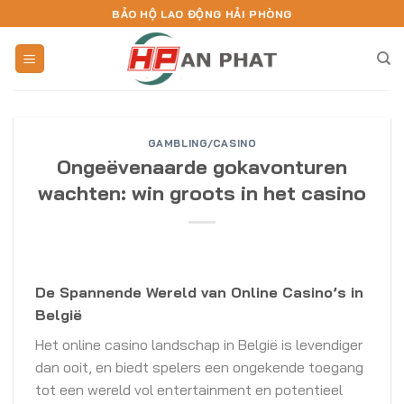
Skip
BẢO HỘ LAO ĐỘNG HẢI PHÒNG
to
content
GAMBLING/CASINO
Ongeëvenaarde gokavonturen
wachten: win groots in het casino
De Spannende Wereld van Online Casino’s in
België
Het online casino landschap in België is levendiger
dan ooit, en biedt spelers een ongekende toegang
tot een wereld vol entertainment en potentieel