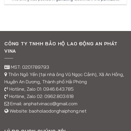
CÔNG TY TNHH BẢO HỘ LAO ĐỘNG AN PHÁT
VINA
MST: 0201789793
Thôn Ngô Yến (tại nhà ông Vũ Ngọc Cảnh), Xã An Hồng,
Huyện An Dương, Thành phố Hải Phòng
Hotline, Zalo 01:
0946.643.785
Hotline, Zalo 02:
0962.803.618
Email:
anphatvinaco@gmail.com
Website:
baoholaodonghaiphong.net