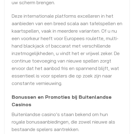
uw scherm brengen.
Deze internationale platforms excelleren in het
aanbieden van een breed scala aan tafelspellen en
kaartspellen, vaak in meerdere varianten. Of u nu
een voorkeur heeft voor Europees roulette, multi-
hand blackjack of baccarat met verschillende
inzetmogelijkheden, u vindt het er vrijwel zeker. De
continue toevoeging van nieuwe spellen zorgt
ervoor dat het aanbod fris en spannend blijft, wat
essentieel is voor spelers die op zoek zijn naar
constante vernieuwing.
Bonussen en Promoties bij Buitenlandse
Casinos
Buitenlandse casino’s staan bekend om hun
royale bonusaanbiedingen, die zowel nieuwe als
bestaande spelers aantrekken.