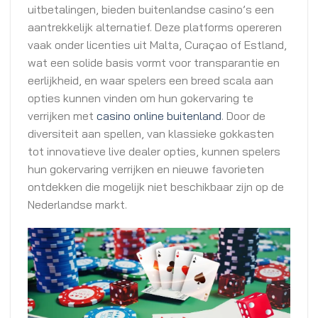
uitbetalingen, bieden buitenlandse casino’s een
aantrekkelijk alternatief. Deze platforms opereren
vaak onder licenties uit Malta, Curaçao of Estland,
wat een solide basis vormt voor transparantie en
eerlijkheid, en waar spelers een breed scala aan
opties kunnen vinden om hun gokervaring te
verrijken met
casino online buitenland
. Door de
diversiteit aan spellen, van klassieke gokkasten
tot innovatieve live dealer opties, kunnen spelers
hun gokervaring verrijken en nieuwe favorieten
ontdekken die mogelijk niet beschikbaar zijn op de
Nederlandse markt.