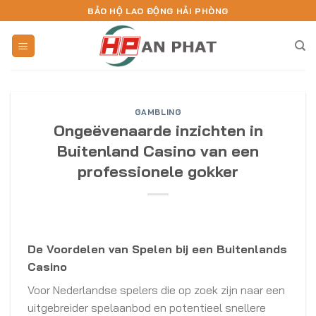
Skip
BẢO HỘ LAO ĐỘNG HẢI PHÒNG
to
content
GAMBLING
Ongeëvenaarde inzichten in
Buitenland Casino van een
professionele gokker
De Voordelen van Spelen bij een Buitenlands
Casino
Voor Nederlandse spelers die op zoek zijn naar een
uitgebreider spelaanbod en potentieel snellere