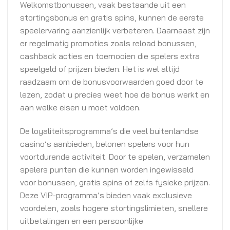
Welkomstbonussen, vaak bestaande uit een
stortingsbonus en gratis spins, kunnen de eerste
speelervaring aanzienlijk verbeteren. Daarnaast zijn
er regelmatig promoties zoals reload bonussen,
cashback acties en toernooien die spelers extra
speelgeld of prijzen bieden. Het is wel altijd
raadzaam om de bonusvoorwaarden goed door te
lezen, zodat u precies weet hoe de bonus werkt en
aan welke eisen u moet voldoen.
De loyaliteitsprogramma’s die veel buitenlandse
casino’s aanbieden, belonen spelers voor hun
voortdurende activiteit. Door te spelen, verzamelen
spelers punten die kunnen worden ingewisseld
voor bonussen, gratis spins of zelfs fysieke prijzen.
Deze VIP-programma’s bieden vaak exclusieve
voordelen, zoals hogere stortingslimieten, snellere
uitbetalingen en een persoonlijke