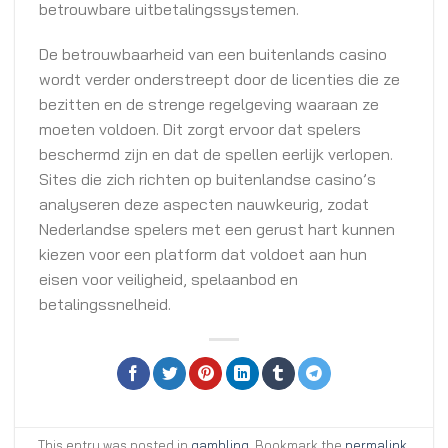
betrouwbare uitbetalingssystemen.
De betrouwbaarheid van een buitenlands casino
wordt verder onderstreept door de licenties die ze
bezitten en de strenge regelgeving waaraan ze
moeten voldoen. Dit zorgt ervoor dat spelers
beschermd zijn en dat de spellen eerlijk verlopen.
Sites die zich richten op buitenlandse casino’s
analyseren deze aspecten nauwkeurig, zodat
Nederlandse spelers met een gerust hart kunnen
kiezen voor een platform dat voldoet aan hun
eisen voor veiligheid, spelaanbod en
betalingssnelheid.
This entry was posted in
gambling
. Bookmark the
permalink
.