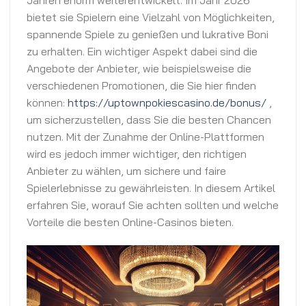
Jahren enorm weiterentwickelt. Im Jahr 2026
bietet sie Spielern eine Vielzahl von Möglichkeiten,
spannende Spiele zu genießen und lukrative Boni
zu erhalten. Ein wichtiger Aspekt dabei sind die
Angebote der Anbieter, wie beispielsweise die
verschiedenen Promotionen, die Sie hier finden
können:
https://uptownpokiescasino.de/bonus/
,
um sicherzustellen, dass Sie die besten Chancen
nutzen. Mit der Zunahme der Online-Plattformen
wird es jedoch immer wichtiger, den richtigen
Anbieter zu wählen, um sichere und faire
Spielerlebnisse zu gewährleisten. In diesem Artikel
erfahren Sie, worauf Sie achten sollten und welche
Vorteile die besten Online-Casinos bieten.