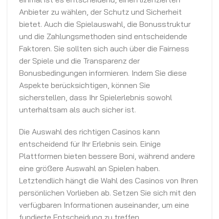
Anbieter zu wählen, der Schutz und Sicherheit
bietet. Auch die Spielauswahl, die Bonusstruktur
und die Zahlungsmethoden sind entscheidende
Faktoren. Sie sollten sich auch über die Fairness
der Spiele und die Transparenz der
Bonusbedingungen informieren. Indem Sie diese
Aspekte berücksichtigen, können Sie
sicherstellen, dass Ihr Spielerlebnis sowohl
unterhaltsam als auch sicher ist.
Die Auswahl des richtigen Casinos kann
entscheidend für Ihr Erlebnis sein. Einige
Plattformen bieten bessere Boni, während andere
eine größere Auswahl an Spielen haben.
Letztendlich hängt die Wahl des Casinos von Ihren
persönlichen Vorlieben ab. Setzen Sie sich mit den
verfügbaren Informationen auseinander, um eine
fundierte Entscheidung zu treffen.