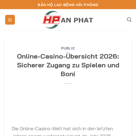
Skip
BẢO HỘ LAO ĐỘNG HẢI PHÒNG
to
content
PUBLIC
Online-Casino-Übersicht 2026:
Sicherer Zugang zu Spielen und
Boni
Die Online-Casino-Welt hat sich in den letzten