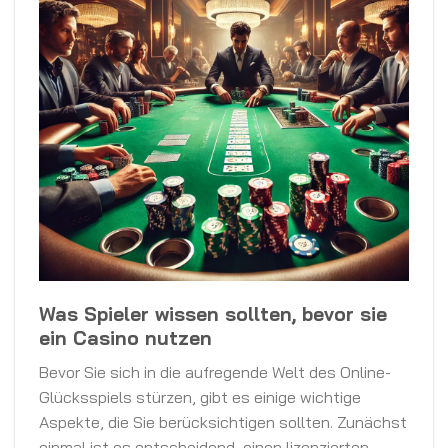
Was Spieler wissen sollten, bevor sie
ein Casino nutzen
Bevor Sie sich in die aufregende Welt des Online-
Glücksspiels stürzen, gibt es einige wichtige
Aspekte, die Sie berücksichtigen sollten. Zunächst
einmal ist es entscheidend, einen lizenzierten