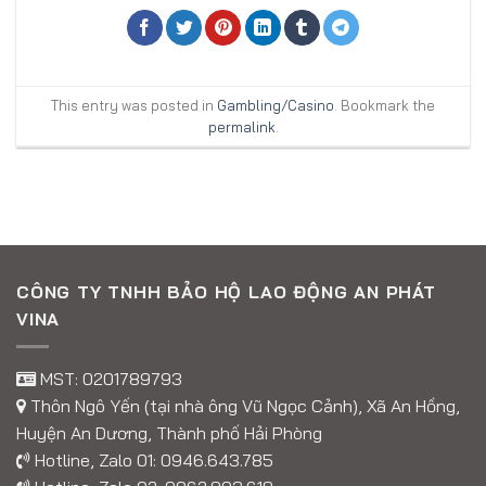
This entry was posted in
Gambling/Casino
. Bookmark the
permalink
.
CÔNG TY TNHH BẢO HỘ LAO ĐỘNG AN PHÁT
VINA
MST: 0201789793
Thôn Ngô Yến (tại nhà ông Vũ Ngọc Cảnh), Xã An Hồng,
Huyện An Dương, Thành phố Hải Phòng
Hotline, Zalo 01:
0946.643.785