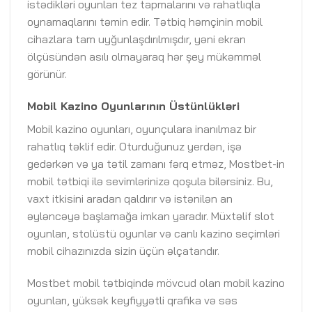
istədikləri oyunları tez tapmalarını və rahatlıqla
oynamaqlarını təmin edir. Tətbiq həmçinin mobil
cihazlara tam uyğunlaşdırılmışdır, yəni ekran
ölçüsündən asılı olmayaraq hər şey mükəmməl
görünür.
Mobil Kazino Oyunlarının Üstünlükləri
Mobil kazino oyunları, oyunçulara inanılmaz bir
rahatlıq təklif edir. Oturduğunuz yerdən, işə
gedərkən və ya tətil zamanı fərq etməz, Mostbet-in
mobil tətbiqi ilə sevimlərinizə qoşula bilərsiniz. Bu,
vaxt itkisini aradan qaldırır və istənilən an
əyləncəyə başlamağa imkan yaradır. Müxtəlif slot
oyunları, stolüstü oyunlar və canlı kazino seçimləri
mobil cihazınızda sizin üçün əlçatandır.
Mostbet mobil tətbiqində mövcud olan mobil kazino
oyunları, yüksək keyfiyyətli qrafika və səs