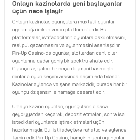
Onlayn kazinolarda yeni başlayanlar
üçün necə işləyir
Onlayn kazinolar, oyunçulara müxtəlif oyunlar
oynamağa imkan verən platformalardır. Bu
platformalar, istifadəçilərin oyunlara daxil olmasını,
real pul qazanmasını və əylənməsini asanlaşdırır.
Pin-Up Casino-da oyunlar, slotlardan canlı diler
oyunlarına qədər geniş bir spektru əhatə edir.
Oyunçular, yalnız bir neçə düyməni basmaqla
minlərlə oyun seçimi arasında seçim edə bilərlər.
Kazinolar əyləncə və şans mərkəzidir, burada hər bir
oyunçu öz şansını sınamağa cəsarət edir.
Onlayn kazino oyunları, oyunçuların qisaca
qeydiyyatdan keçərək, depozit etmələri, sonra isə
istədikləri oyunlarda iştirak etmələri üçün
hazırlanmışdır. Bu, istifadəçilərə rahatlıq və əyləncə
təmin edir. Pin-Up Casino, həmçinin yeni oyunçular