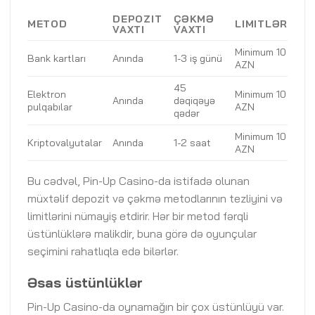
DEPOZIT
ÇƏKMƏ
METOD
LIMITLƏR
VAXTI
VAXTI
Minimum 10
Bank kartları
Anında
1-3 iş günü
AZN
45
Elektron
Minimum 10
Anında
dəqiqəyə
pulqabılar
AZN
qədər
Minimum 10
Kriptovalyutalar
Anında
1-2 saat
AZN
Bu cədvəl, Pin-Up Casino-da istifadə olunan
müxtəlif depozit və çəkmə metodlarının tezliyini və
limitlərini nümayiş etdirir. Hər bir metod fərqli
üstünlüklərə malikdir, buna görə də oyunçular
seçimini rahatlıqla edə bilərlər.
Əsas üstünlüklər
Pin-Up Casino-da oynamağın bir çox üstünlüyü var.