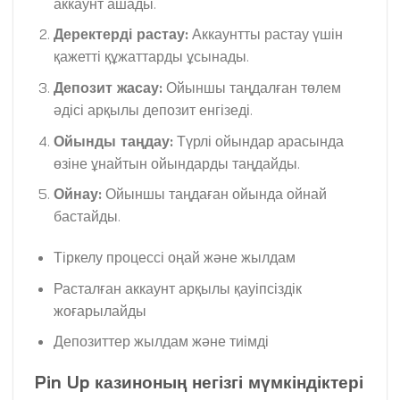
аккаунт ашады.
Деректерді растау:
Аккаунтты растау үшін
қажетті құжаттарды ұсынады.
Депозит жасау:
Ойыншы таңдалған төлем
әдісі арқылы депозит енгізеді.
Ойынды таңдау:
Түрлі ойындар арасында
өзіне ұнайтын ойындарды таңдайды.
Ойнау:
Ойыншы таңдаған ойында ойнай
бастайды.
Тіркелу процессі оңай және жылдам
Расталған аккаунт арқылы қауіпсіздік
жоғарылайды
Депозиттер жылдам және тиімді
Pin Up казиноның негізгі мүмкіндіктері