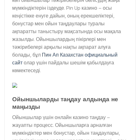
көп ойыншылар тәжірибелерін бөлісудің жаңа
мүмкіндіктерін іздеуде. Pin Up казино – осы
кеңістікке енуге дайын, оның ерекшеліктері,
бонустар мен ойын таңдаулары туралы
ақпаратты таныстыру мақсатында осы мақала
жазылды. Ойыншылардың пікірлері мен
тәжірибелері арқылы нақты ақпарат алуға
болады, бұл
Пин Ап Казахстан официальный
сайт
олар үшін пайдалы шешім қабылдауға
көмектеседі.
Ойыншыларды таңдау алдында не
маңызды
Ойыншылар үшін онлайн казино таңдау –
жауапты процесс. Ойыншыларға арналған
мүмкіндіктер мен бонустар, ойын таңдаулары,