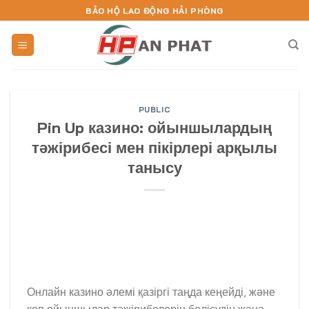
Skip
BẢO HỘ LAO ĐỘNG HẢI PHÒNG
to
content
PUBLIC
Pin Up казино: ойыншылардың
тәжірибесі мен пікірлері арқылы
танысу
Онлайн казино әлемі қазіргі таңда кеңейді, және