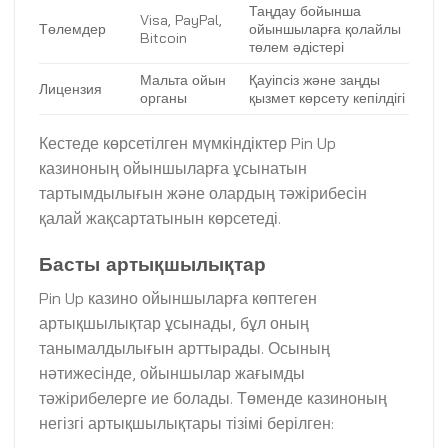
Таңдау бойынша
Visa, PayPal,
Төлемдер
ойыншыларға қолайлы
Bitcoin
төлем әдістері
Мальта ойын
Қауіпсіз және заңды
Лицензия
органы
қызмет көрсету кепілдігі
Кестеде көрсетілген мүмкіндіктер Pin Up
казиноның ойыншыларға ұсынатын
тартымдылығын және олардың тәжірибесін
қалай жақсартатынын көрсетеді.
Басты артықшылықтар
Pin Up казино ойыншыларға көптеген
артықшылықтар ұсынады, бұл оның
танымалдылығын арттырады. Осының
нәтижесінде, ойыншылар жағымды
тәжірибелерге ие болады. Төменде казиноның
негізгі артықшылықтары тізімі берілген: