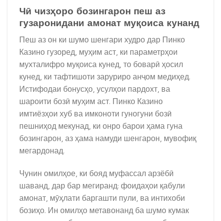
Чӣ чизҳоро бозингарон пеш аз
гузаронидани амонат муқоиса кунанд
Пеш аз он ки шумо шенгари худро дар Пинко
Казино гузоред, муҳим аст, ки параметрҳои
мухталифро муқоиса кунед, то боварӣ ҳосил
кунед, ки тафтишоти заруриро анҷом медиҳед.
Истифодаи бонусҳо, усулҳои пардохт, ва
шароити бозӣ муҳим аст. Пинко Казино
имтиёзҳои хуб ва имконоти гуногуни бозӣ
пешниҳод мекунад, ки онро барои ҳама гуна
бозингарон, аз ҳама намуди шенгарон, мувофиқ
мегардонад.
Чунин омилҳое, ки бояд муфассал арзёбӣ
шаванд, дар бар мегиранд: фоидаҳои қабули
амонат, мӯҳлати баргашти пули, ва интихоби
бозиҳо. Ин омилҳо метавонанд ба шумо кумак