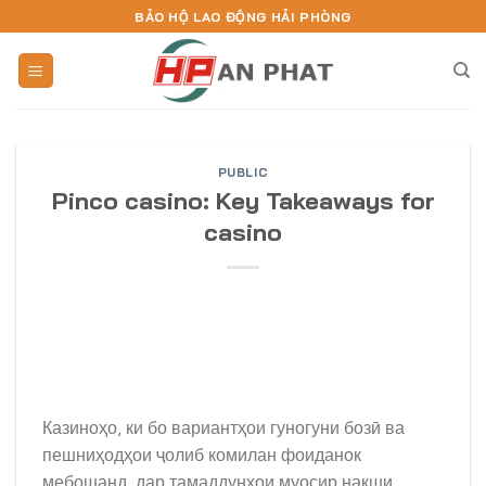
Skip
BẢO HỘ LAO ĐỘNG HẢI PHÒNG
to
content
PUBLIC
Pinco casino: Key Takeaways for
casino
Казиноҳо, ки бо вариантҳои гуногуни бозӣ ва
пешниҳодҳои ҷолиб комилан фоиданок
мебошанд, дар тамаддунҳои муосир нақши