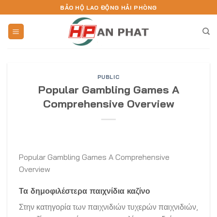
Skip
BẢO HỘ LAO ĐỘNG HẢI PHÒNG
to
content
PUBLIC
Popular Gambling Games A
Comprehensive Overview
Popular Gambling Games A Comprehensive
Overview
Τα δημοφιλέστερα παιχνίδια καζίνο
Στην κατηγορία των παιχνιδιών τυχερών παιχνιδιών,