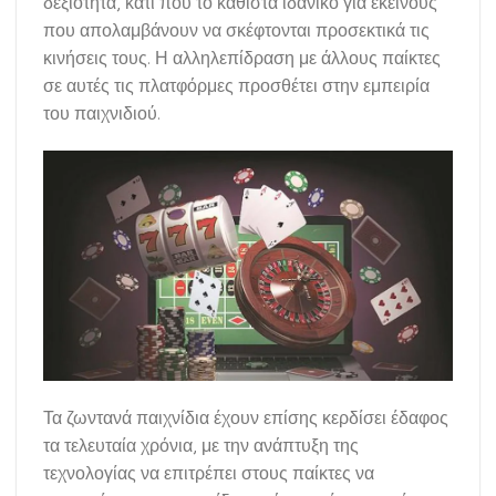
δεξιότητα, κάτι που το καθιστά ιδανικό για εκείνους
που απολαμβάνουν να σκέφτονται προσεκτικά τις
κινήσεις τους. Η αλληλεπίδραση με άλλους παίκτες
σε αυτές τις πλατφόρμες προσθέτει στην εμπειρία
του παιχνιδιού.
Τα ζωντανά παιχνίδια έχουν επίσης κερδίσει έδαφος
τα τελευταία χρόνια, με την ανάπτυξη της
τεχνολογίας να επιτρέπει στους παίκτες να