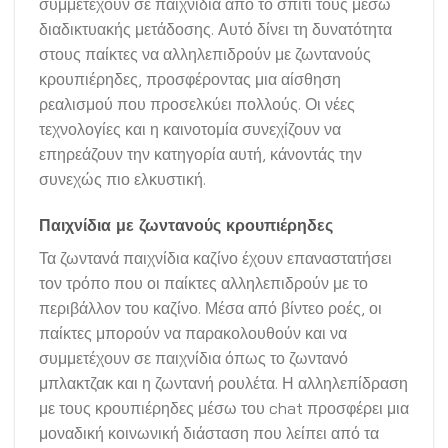
συμμετέχουν σε παιχνίδια από το σπίτι τους μέσω
διαδικτυακής μετάδοσης. Αυτό δίνει τη δυνατότητα
στους παίκτες να αλληλεπιδρούν με ζωντανούς
κρουπιέρηδες, προσφέροντας μια αίσθηση
ρεαλισμού που προσελκύει πολλούς. Οι νέες
τεχνολογίες και η καινοτομία συνεχίζουν να
επηρεάζουν την κατηγορία αυτή, κάνοντάς την
συνεχώς πιο ελκυστική.
Παιχνίδια με ζωντανούς κρουπιέρηδες
Τα ζωντανά παιχνίδια καζίνο έχουν επαναστατήσει
τον τρόπο που οι παίκτες αλληλεπιδρούν με το
περιβάλλον του καζίνο. Μέσα από βίντεο ροές, οι
παίκτες μπορούν να παρακολουθούν και να
συμμετέχουν σε παιχνίδια όπως το ζωντανό
μπλακτζακ και η ζωντανή ρουλέτα. Η αλληλεπίδραση
με τους κρουπιέρηδες μέσω του chat προσφέρει μια
μοναδική κοινωνική διάσταση που λείπει από τα