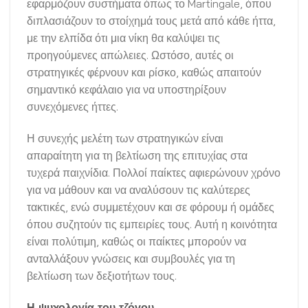
εφαρμόζουν συστήματα όπως το Martingale, όπου
διπλασιάζουν το στοίχημά τους μετά από κάθε ήττα,
με την ελπίδα ότι μια νίκη θα καλύψει τις
προηγούμενες απώλειες. Ωστόσο, αυτές οι
στρατηγικές φέρνουν και ρίσκο, καθώς απαιτούν
σημαντικό κεφάλαιο για να υποστηρίξουν
συνεχόμενες ήττες.
Η συνεχής μελέτη των στρατηγικών είναι
απαραίτητη για τη βελτίωση της επιτυχίας στα
τυχερά παιχνίδια. Πολλοί παίκτες αφιερώνουν χρόνο
για να μάθουν και να αναλύσουν τις καλύτερες
τακτικές, ενώ συμμετέχουν και σε φόρουμ ή ομάδες
όπου συζητούν τις εμπειρίες τους. Αυτή η κοινότητα
είναι πολύτιμη, καθώς οι παίκτες μπορούν να
ανταλλάξουν γνώσεις και συμβουλές για τη
βελτίωση των δεξιοτήτων τους.
Η ψυχολογία του τζόγου