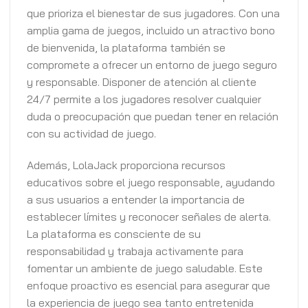
que prioriza el bienestar de sus jugadores. Con una
amplia gama de juegos, incluido un atractivo bono
de bienvenida, la plataforma también se
compromete a ofrecer un entorno de juego seguro
y responsable. Disponer de atención al cliente
24/7 permite a los jugadores resolver cualquier
duda o preocupación que puedan tener en relación
con su actividad de juego.
Además, LolaJack proporciona recursos
educativos sobre el juego responsable, ayudando
a sus usuarios a entender la importancia de
establecer límites y reconocer señales de alerta.
La plataforma es consciente de su
responsabilidad y trabaja activamente para
fomentar un ambiente de juego saludable. Este
enfoque proactivo es esencial para asegurar que
la experiencia de juego sea tanto entretenida