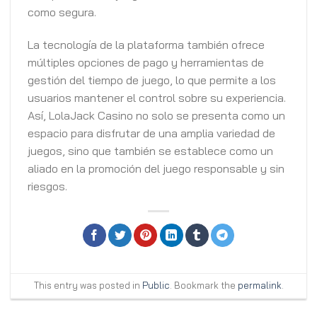
como segura.
La tecnología de la plataforma también ofrece
múltiples opciones de pago y herramientas de
gestión del tiempo de juego, lo que permite a los
usuarios mantener el control sobre su experiencia.
Así, LolaJack Casino no solo se presenta como un
espacio para disfrutar de una amplia variedad de
juegos, sino que también se establece como un
aliado en la promoción del juego responsable y sin
riesgos.
This entry was posted in
Public
. Bookmark the
permalink
.