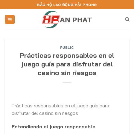
Skip
BẢO HỘ LAO ĐỘNG HẢI PHÒNG
to
content
PUBLIC
Prácticas responsables en el
juego guía para disfrutar del
casino sin riesgos
Prácticas responsables en el juego guía para
disfrutar del casino sin riesgos
Entendiendo el juego responsable