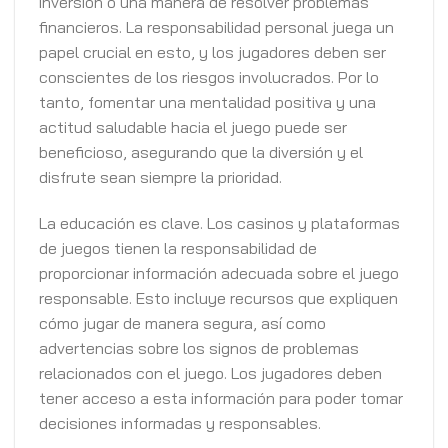
inversión o una manera de resolver problemas
financieros. La responsabilidad personal juega un
papel crucial en esto, y los jugadores deben ser
conscientes de los riesgos involucrados. Por lo
tanto, fomentar una mentalidad positiva y una
actitud saludable hacia el juego puede ser
beneficioso, asegurando que la diversión y el
disfrute sean siempre la prioridad.
La educación es clave. Los casinos y plataformas
de juegos tienen la responsabilidad de
proporcionar información adecuada sobre el juego
responsable. Esto incluye recursos que expliquen
cómo jugar de manera segura, así como
advertencias sobre los signos de problemas
relacionados con el juego. Los jugadores deben
tener acceso a esta información para poder tomar
decisiones informadas y responsables.