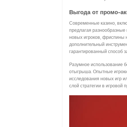
Выгода от промо-ак
Современные казино, включ
предлагая разнообразные 
новых игроков, фриспины н
дополнительный инструмен
гарантированный способ з
Разумное использование б
отыгрыша. Опытные игроки 
исследования новых игр и
слой стратегии в игровой 