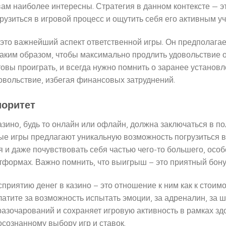
вам наиболее интересны. Стратегия в данном контексте — э
грузиться в игровой процесс и ощутить себя его активным у
это важнейший аспект ответственной игры. Он предполага
ким образом, чтобы максимально продлить удовольствие от
товы проиграть, и всегда нужно помнить о заранее установ
довольствие, избегая финансовых затруднений.
иоритет
зино, будь то онлайн или офлайн, должна заключаться в п
ые игры предлагают уникальную возможность погрузиться в
и даже почувствовать себя частью чего-то большего, особе
формах. Важно помнить, что выигрыш – это приятный бонус
приятию денег в казино – это отношение к ним как к стоимо
тите за возможность испытать эмоции, за адреналин, за ш
разочарований и сохраняет игровую активность в рамках зд
осознанному выбору игр и ставок.