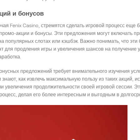
ций и бонусов
ая Fenix Casino, стремятся сделать игровой процесс еще 
промо-акции и бонусы. Эти предложения могут включать п
а популярных слотах или кэшбэк. Важно понимать, что эти 
т для продления игры и увеличения шансов на получение у
аработка.
онусных предложений требует внимательного изучения усл
знают, как извлечь максимальную пользу из таких акций, и
ли увеличения продолжительности своей игровой сессии. Э
процесс, делая его более интересным и выгодным в долгоср