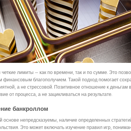
 четкие лимиты — как по времени, так и по сумме. Это поз
м финансовым благополучием. Такой подход помогает сохра
ятной, а не стрессовой. Позитивное отношение к деньгам в
вие от процесса, а не зацикливаться на результате.
ение банкроллом
ей основе непредсказуемы, наличие определенных стратеги
льствия. Это может включать изучение правил игр, понима