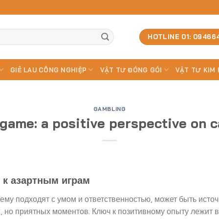
HOTLINE 01: 09466
GIẺ LAU CÔNG NGHIỆP
VẬT TƯ ĐÓNG GÓI
VẬT TƯ KIM 
GAMBLING
 game: a positive perspective on 
 к азартным играм
 нему подходят с умом и ответственностью, может быть ис
 но приятных моментов. Ключ к позитивному опыту лежит в 