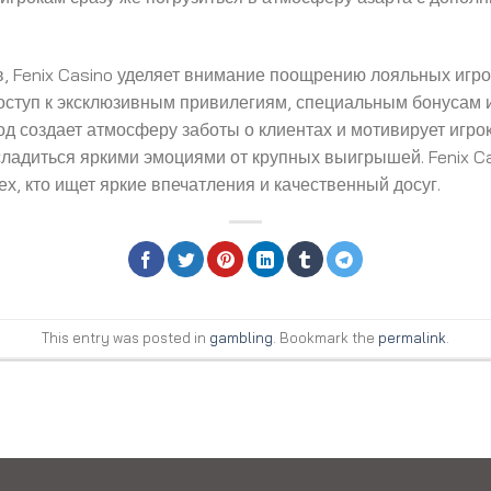
 Fenix Casino уделяет внимание поощрению лояльных игрок
доступ к эксклюзивным привилегиям, специальным бонусам
д создает атмосферу заботы о клиентах и мотивирует игро
сладиться яркими эмоциями от крупных выигрышей. Fenix C
ех, кто ищет яркие впечатления и качественный досуг.
This entry was posted in
gambling
. Bookmark the
permalink
.