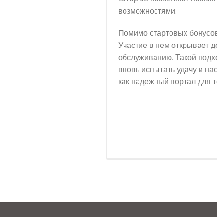
возможностями.
Помимо стартовых бонусов,
Участие в нем открывает 
обслуживанию. Такой подхо
вновь испытать удачу и на
как надежный портал для т