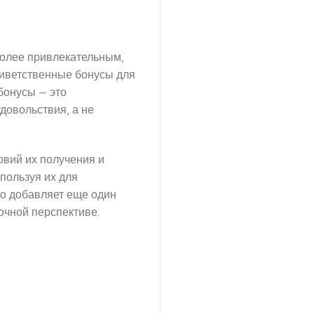
более привлекательным,
риветственные бонусы для
бонусы — это
довольствия, а не
овий их получения и
спользуя их для
то добавляет еще один
очной перспективе.