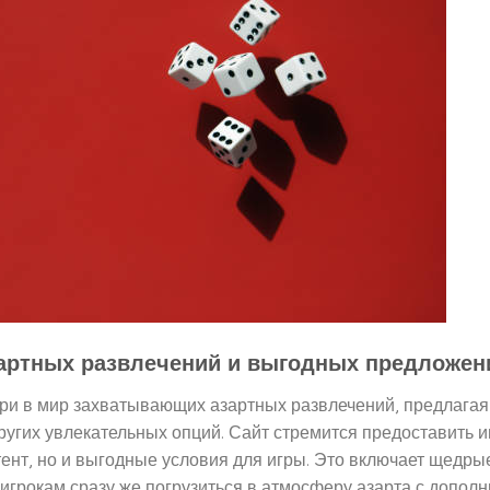
азартных развлечений и выгодных предложен
вери в мир захватывающих азартных развлечений, предлага
других увлекательных опций. Сайт стремится предоставить и
ент, но и выгодные условия для игры. Это включает щедрые
игрокам сразу же погрузиться в атмосферу азарта с допол