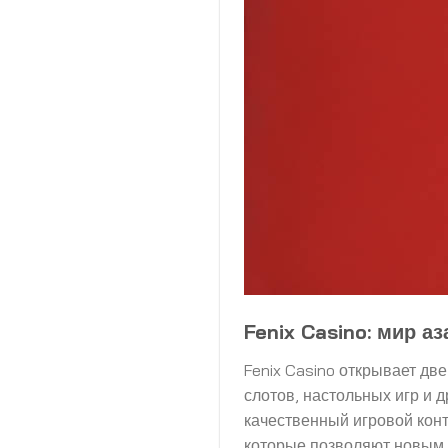
Fenix Casino: мир 
Fenix Casino открывает д
слотов, настольных игр и 
качественный игровой конт
которые позволяют новым 