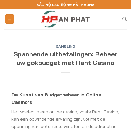
Skip
BẢO HỘ LAO ĐỘNG HẢI PHÒNG
to
content
GAMBLING
Spannende uitbetalingen: Beheer
uw gokbudget met Rant Casino
De Kunst van Budgetbeheer in Online
Casino’s
Het spelen in een online casino, zoals Rant Casino,
kan een opwindende ervaring zijn, vol met de
spanning van potentiële winsten en de adrenaline