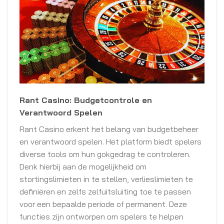
Rant Casino: Budgetcontrole en
Verantwoord Spelen
Rant Casino erkent het belang van budgetbeheer
en verantwoord spelen. Het platform biedt spelers
diverse tools om hun gokgedrag te controleren.
Denk hierbij aan de mogelijkheid om
stortingslimieten in te stellen, verlieslimieten te
definiëren en zelfs zelfuitsluiting toe te passen
voor een bepaalde periode of permanent. Deze
functies zijn ontworpen om spelers te helpen