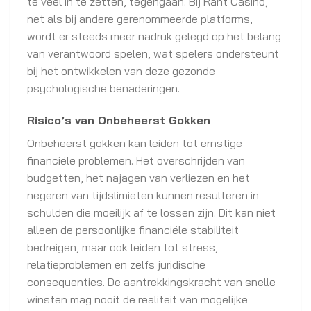
te veel in te zetten, tegengaan. Bij Rant Casino,
net als bij andere gerenommeerde platforms,
wordt er steeds meer nadruk gelegd op het belang
van verantwoord spelen, wat spelers ondersteunt
bij het ontwikkelen van deze gezonde
psychologische benaderingen.
Risico’s van Onbeheerst Gokken
Onbeheerst gokken kan leiden tot ernstige
financiële problemen. Het overschrijden van
budgetten, het najagen van verliezen en het
negeren van tijdslimieten kunnen resulteren in
schulden die moeilijk af te lossen zijn. Dit kan niet
alleen de persoonlijke financiële stabiliteit
bedreigen, maar ook leiden tot stress,
relatieproblemen en zelfs juridische
consequenties. De aantrekkingskracht van snelle
winsten mag nooit de realiteit van mogelijke