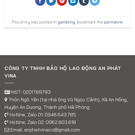
This entry was posted in
gambling
. Bookmark the
permalink
.
CÔNG TY TNHH BẢO HỘ LAO ĐỘNG AN PHÁT
VINA
MST: 0201789793
Thôn Ngô Yến (tại nhà ông Vũ Ngọc Cảnh), Xã An Hồng,
Huyện An Dương, Thành phố Hải Phòng
Hotline, Zalo 01:
0946.643.785
Hotline, Zalo 02:
0962.803.618
Email:
anphatvinaco@gmail.com