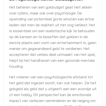
Het beheren van een gokbudget gaat niet alleen
over cijfers, maar ook over psychologie. De
opwinding van potentieel grote winsten kan ertoe
leiden dat men de realiteit uit het oog verliest. Het
is essentieel om een realistische kijk te behouden
op de kansen en te beseffen dat gokken in de
eerste plaats een vorm van entertainment is, geen
manier om gegarandeerd geld te verdienen. Het
accepteren dat verlies deel uitmaakt van het spel,
helpt bij het handhaven van een gezonde mentale
houding.
Het creëren van een psychologische afstand tot
het geld dat ingezet wordt, kan ook helpen. Zie het
gokgeld als geld dat u uitgeeft aan een avondje uit
of een hobby. Dit perspectief kan de emotionele
impact van verliezen verminderen en de neiging om