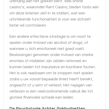
urenlang aan het gokken bent. Veel online
casino’s, waaronder Rant Casino, bieden tools aan
om deze limieten zelf in te stellen, wat een
uitstekende functionaliteit is voor wie zichzelf
beter wil controleren.
Een andere effectieve strategie is om nooit te
spelen onder invloed van alcohol of drugs, of
wanneer u zich emotioneel niet goed voelt.
Beslissingen genomen onder invloed van sterke
emoties of middelen zijn zelden rationeel en
kunnen leiden tot impulsieve en kostbare fouten.
Het is ook raadzaam om te stoppen met spelen
zodra u uw vooraf bepaalde limiet heeft bereikt,
ongeacht of u wint of verliest. Het najagen van
verliezen is een veelvoorkomende valkuil die tot
grotere financiële schade kan leiden.
De Psychologie Achter Gokbudgetten