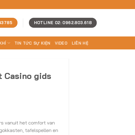
43785
HOTLINE 02: 0962.803.618
KHÍ
TIN TỨC SỰ KIỆN
VIDEO
LIÊN HỆ
t Casino gids
rs vanuit het comfort van
gokkasten, tafelspellen en