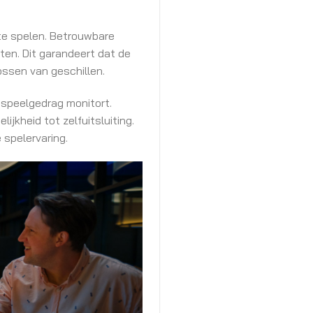
 te spelen. Betrouwbare
ten. Dit garandeert dat de
ossen van geschillen.
 speelgedrag monitort.
ijkheid tot zelfuitsluiting.
 spelervaring.