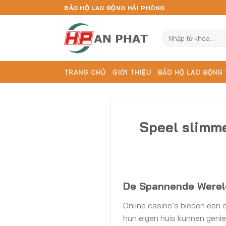
Skip
BẢO HỘ LAO ĐỘNG HẢI PHÒNG
to
content
Tìm
kiếm:
TRANG CHỦ
GIỚI THIỆU
BẢO HỘ LAO ĐỘNG
Speel slimme
De Spannende Wereld
Online casino’s bieden een 
hun eigen huis kunnen geni