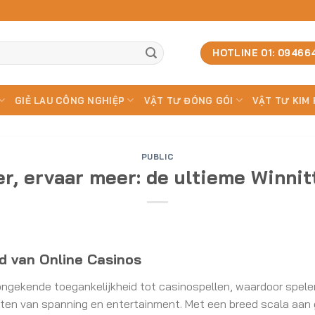
HOTLINE 01: 09466
GIẺ LAU CÔNG NGHIỆP
VẬT TƯ ĐÓNG GÓI
VẬT TƯ KIM 
PUBLIC
r, ervaar meer: de ultieme Winnit
 van Online Casinos
ongekende toegankelijkheid tot casinospellen, waardoor spele
eten van spanning en entertainment. Met een breed scala aan 