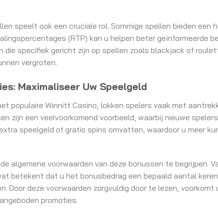
.
ellen speelt ook een cruciale rol. Sommige spellen bieden een
talingspercentages (RTP) kan u helpen beter geïnformeerde be
 die specifiek gericht zijn op spellen zoals blackjack of roulet
nnen vergroten.
es: Maximaliseer Uw Speelgeld
het populaire Winnitt Casino, lokken spelers vaak met aantrek
n zijn een veelvoorkomend voorbeeld, waarbij nieuwe spelers
n extra speelgeld of gratis spins omvatten, waardoor u meer ku
 de algemene voorwaarden van deze bonussen te begrijpen. Vaa
at betekent dat u het bonusbedrag een bepaald aantal keren
en. Door deze voorwaarden zorgvuldig door te lezen, voorkomt 
 aangeboden promoties.