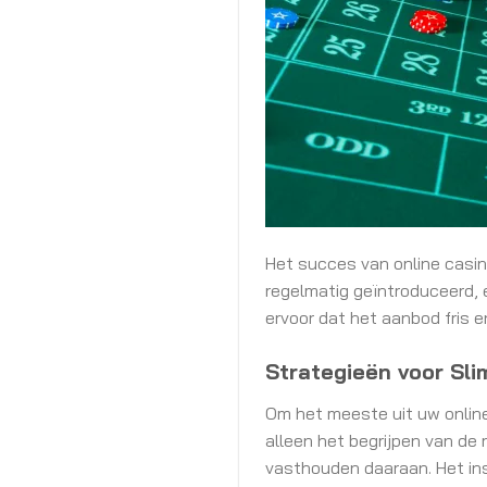
Het succes van online casin
regelmatig geïntroduceerd,
ervoor dat het aanbod fris en
Strategieën voor Sl
Om het meeste uit uw online 
alleen het begrijpen van de
vasthouden daaraan. Het ins