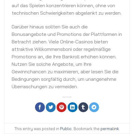
auf das Spielen konzentrieren können, ohne von
technischen Schwierigkeiten abgelenkt zu werden.
Darüber hinaus sollten Sie auch die
Bonusangebote und Promotions der Plattformen in
Betracht ziehen. Viele Online-Casinos bieten
attraktive Willkommensboni oder regelmäßige
Promotions an, die Ihre Bankroll erhöhen können.
Nutzen Sie solche Angebote, um Ihre
Gewinnchancen zu maximieren, aber lesen Sie die
Bedingungen sorgfältig durch, um unangenehme
Überraschungen zu vermeiden.
This entry was posted in
Public
. Bookmark the
permalink
.