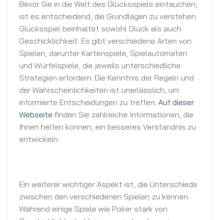
Bevor Sie in die Welt des Glücksspiels eintauchen,
ist es entscheidend, die Grundlagen zu verstehen.
Glücksspiel beinhaltet sowohl Glück als auch
Geschicklichkeit. Es gibt verschiedene Arten von
Spielen, darunter Kartenspiele, Spielautomaten
und Würfelspiele, die jeweils unterschiedliche
Strategien erfordern. Die Kenntnis der Regeln und
der Wahrscheinlichkeiten ist unerlässlich, um
informierte Entscheidungen zu treffen.
Auf dieser
Webseite
finden Sie zahlreiche Informationen, die
Ihnen helfen können, ein besseres Verständnis zu
entwickeln.
Ein weiterer wichtiger Aspekt ist, die Unterschiede
zwischen den verschiedenen Spielen zu kennen.
Während einige Spiele wie Poker stark von