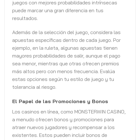
juegos con mejores probabilidades intrínsecas
puede marcar una gran diferencia en tus
resultados.
Además de la selección del juego, considera las
apuestas específicas dentro de cada juego. Por
ejemplo, en la ruleta, algunas apuestas tienen
mayores probabilidades de salir, aunque el pago
sea menor, mientras que otras ofrecen premios
más altos pero con menos frecuencia. Evalúa
estas opciones según tu estilo de juego y tu
tolerancia al riesgo.
El Papel de las Promociones y Bonos
Los casinos en línea, como MONSTERWIN CASINO,
a menudo ofrecen bonos y promociones para
atraer nuevos jugadores y recompensar a los
existentes. Estos pueden incluir bonos de