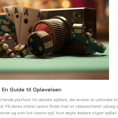
 En Guide til Oplevelsen
ttende platform for danske spillere, der ønsker at udforske et 
il. På deres online casino finder man et velassorteret udvalg a
ioner og som live casino spil, hvor ægte dealere styrer spillet i