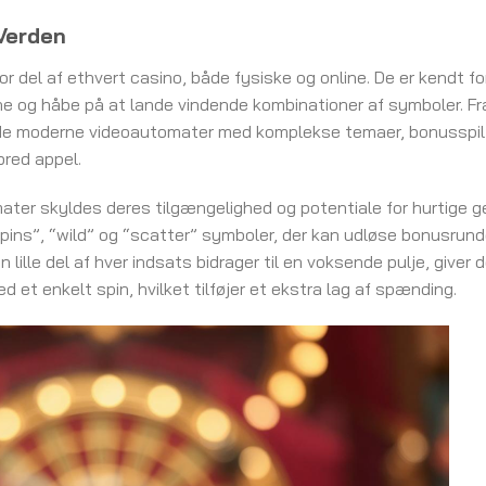
Verden
r del af ethvert casino, både fysiske og online. De er kendt f
lene og håbe på at lande vindende kombinationer af symboler. 
 de moderne videoautomater med komplekse temaer, bonusspil 
bred appel.
mater skyldes deres tilgængelighed og potentiale for hurtige 
spins”, “wild” og “scatter” symboler, der kan udløse bonusrun
n lille del af hver indsats bidrager til en voksende pulje, give
 et enkelt spin, hvilket tilføjer et ekstra lag af spænding.