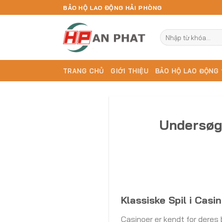
Skip
BẢO HỘ LAO ĐỘNG HẢI PHÒNG
to
content
Tìm
kiếm:
TRANG CHỦ
GIỚI THIỆU
BẢO HỘ LAO ĐỘNG
Undersøg 
Klassiske Spil i Casi
Casinoer er kendt for deres b