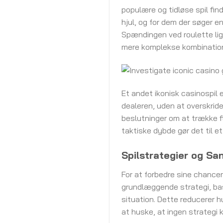
populære og tidløse spil find
hjul, og for dem der søger 
Spændingen ved roulette ligg
mere komplekse kombinatione
Et andet ikonisk casinospil
dealeren, uden at overskride
beslutninger om at trække f
taktiske dybde gør det til e
Spilstrategier og Sa
For at forbedre sine chancer
grundlæggende strategi, bas
situation. Dette reducerer hu
at huske, at ingen strategi 