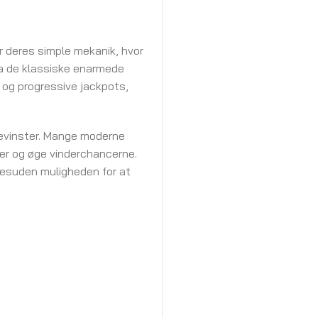
or deres simple mekanik, hvor
Fra de klassiske enarmede
og progressive jackpots,
gevinster. Mange moderne
der og øge vinderchancerne.
r desuden muligheden for at