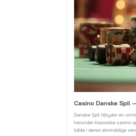
Casino Danske Spil –
Danske Spil tilbyder en omfa
herunder klassiske casino sp
både i deres almindelige vers