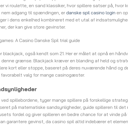
er vi roulette, en sand klassiker, hvor spillere satser på, hvor
en nem adgang til spændingen, er
danske spil casino login
en op
er i dens enkelhed kombineret med et utal af indsatsmulighede
r, der kan give store gevinster.
 er blackjack, også kendt som 21. Her er målet at opnå en hånd
 denne grænse. Blackjack kræver en blanding af held og strateg
lere kort eller stoppe, baseret på deres nuværende hånd og de
t favorabelt valg for mange casinogæster.
ndsynligheder
 ved spillebordene, tyger mange spillere på forskellige strategi
eret på matematiske sandsynligheder, guide spilleren til det
sets fordel og giver spilleren en bedre chance for at vinde på l
kan garantere gevinst, da casino spil altid indebærer et elemen