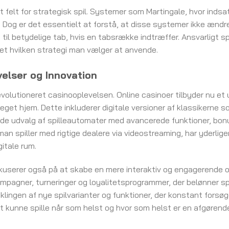
gt felt for strategisk spil. Systemer som Martingale, hvor inds
e. Dog er det essentielt at forstå, at disse systemer ikke ænd
til betydelige tab, hvis en tabsrække indtræffer. Ansvarligt s
set hvilken strategi man vælger at anvende.
elser og Innovation
volutioneret casinooplevelsen. Online casinoer tilbyder nu et ut
et hjem. Dette inkluderer digitale versioner af klassikerne s
de udvalg af spilleautomater med avancerede funktioner, bo
r man spiller med rigtige dealere via videostreaming, har yderli
itale rum.
kuserer også på at skabe en mere interaktiv og engagerende o
mpagner, turneringer og loyalitetsprogrammer, der belønner spil
klingen af nye spilvarianter og funktioner, der konstant forsøg
d at kunne spille når som helst og hvor som helst er en afgørend