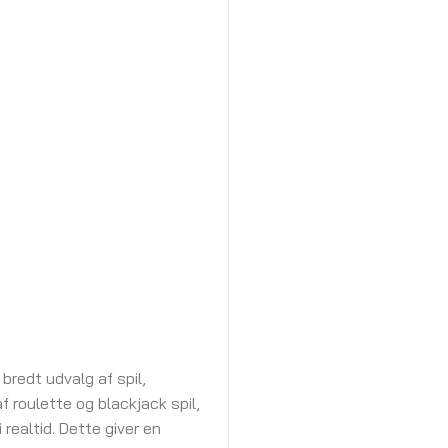
bredt udvalg af spil,
f roulette og blackjack spil,
 realtid. Dette giver en