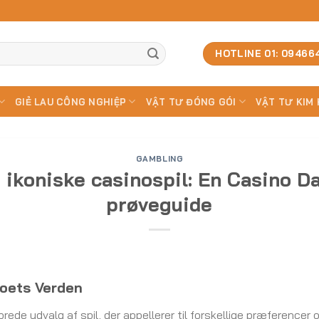
HOTLINE 01: 09466
GIẺ LAU CÔNG NGHIỆP
VẬT TƯ ĐÓNG GÓI
VẬT TƯ KIM 
GAMBLING
ikoniske casinospil: En Casino D
prøveguide
noets Verden
rede udvalg af spil, der appellerer til forskellige præferencer 