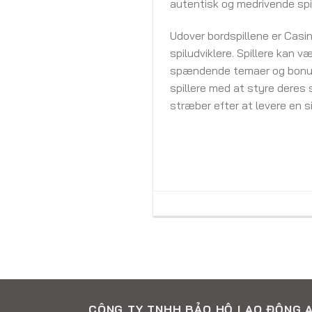
autentisk og medrivende spi
Udover bordspillene er Casi
spiludviklere. Spillere kan 
spændende temaer og bonusfu
spillere med at styre deres
stræber efter at levere en s
CÔNG TY TNHH BẢO HỘ LAO ĐỘNG 