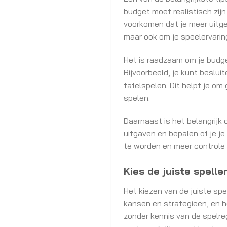
budget moet realistisch zijn 
voorkomen dat je meer uitgee
maar ook om je speelervaring
Het is raadzaam om je budget
Bijvoorbeeld, je kunt beslu
tafelspelen. Dit helpt je om
spelen.
Daarnaast is het belangrijk 
uitgaven en bepalen of je je
te worden en meer controle t
Kies de juiste spelle
Het kiezen van de juiste spe
kansen en strategieën, en h
zonder kennis van de spelreg