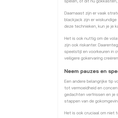
spelen, of dit nu gokkasten, 
Daarnaast zijn er vaak strat
blackjack zijn er wiskundige
deze technieken, kun je je k
Het is ook nuttig om de volat
zijn ook riskanter. Daarenteg
speelstijl en voorkeuren in 
veiligere gokervaring creëren
Neem pauzes en spee
Een andere belangrijke tip 
tot vermoeidheid en concentr
gedachten verfrissen en je 
stappen van de gokomgeving
Het is ook cruciaal om niet