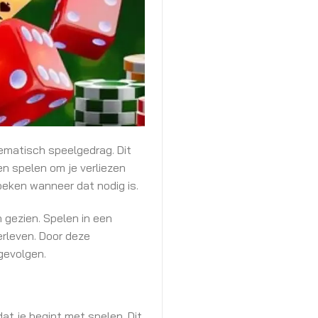
ematisch speelgedrag. Dit
en spelen om je verliezen
zoeken wanneer dat nodig is.
 gezien. Spelen in een
erleven. Door deze
gevolgen.
at je begint met spelen. Dit