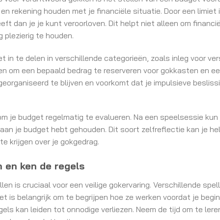
en rekening houden met je financiële situatie. Door een limiet i
ft dan je je kunt veroorloven. Dit helpt niet alleen om financi
 plezierig te houden.
 in te delen in verschillende categorieën, zoals inleg voor ver
iten om een bepaald bedrag te reserveren voor gokkasten en e
 georganiseerd te blijven en voorkomt dat je impulsieve beslis
om je budget regelmatig te evalueren. Na een speelsessie kun j
 aan je budget hebt gehouden. Dit soort zelfreflectie kan je h
e krijgen over je gokgedrag.
n en ken de regels
llen is cruciaal voor een veilige gokervaring. Verschillende sp
et is belangrijk om te begrijpen hoe ze werken voordat je beg
els kan leiden tot onnodige verliezen. Neem de tijd om te leren