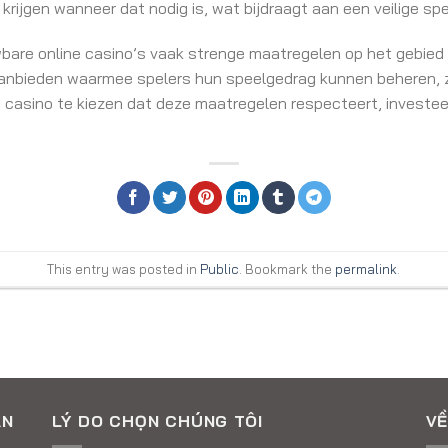
t krijgen wanneer dat nodig is, wat bijdraagt aan een veilige spe
uwbare online casino’s vaak strenge maatregelen op het gebied
aanbieden waarmee spelers hun speelgedrag kunnen beheren, z
en casino te kiezen dat deze maatregelen respecteert, investee
This entry was posted in
Public
. Bookmark the
permalink
.
AN
LÝ DO CHỌN CHÚNG TÔI
VỀ