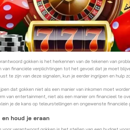
erantwoord gokken is het herkennen van de tekenen van probl
 van financiële verplichtingen tot het gevoel dat je moet blijv
ust te zijn van deze signalen, kun je eerder ingrijpen en hulp 
rijpen dat gokken niet als een manier van inkomen moet worden
orm van entertainment, niet als een manier om financieel te ov
klein je de kans op teleurstellingen en ongewenste financiële 
 en houd je eraan
ps voor verantwoord gokken is het stellen van een budget voord