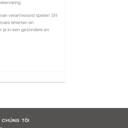
elervaring.
 van verantwoord spelen. Dit
oals limieten en
r je in een gezondere en
 CHÚNG TÔI