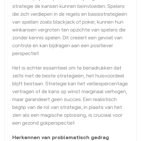
strategie de kansen kunnen beïnvloeden. Spelers
die zich verdiepen in de regels en basisstrategieën
van spellen zoals blackjack of poker, kunnen hun
winkansen vergroten ten opzichte van spelers die
zonder kennis spelen. Dit creëert een gevoel van
controle en kan bijdragen aan een positiever
perspectief.
Het is echter essentieel om te benadrukken dat
zelfs met de beste strategieën, het huisvoordeel
blijft bestaan. Strategie kan het verliespercentage
vertragen of de kans op winst marginaal verhogen,
maar garandeert geen succes. Een realistisch
begrip van de rol van strategie, in plaats van het
zien als een magische oplossing, is cruciaal voor
een gezond gokperspectief.
Herkennen van problematisch gedrag