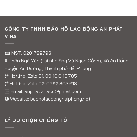
CÔNG TY TNHH BẢO HỘ LAO ĐỘNG AN PHÁT
VINA
MST: 0201789793
Thôn Ngô Yến (tại nhà ông Vũ Ngọc Cảnh), Xã An Hồng,
Huyện An Dương, Thành phố Hải Phòng
Hotline, Zalo 01:
0946.643.785
Hotline, Zalo 02:
0962.803.618
Email:
anphatvinaco@gmail.com
Website:
baoholaodonghaiphong.net
LÝ DO CHỌN CHÚNG TÔI