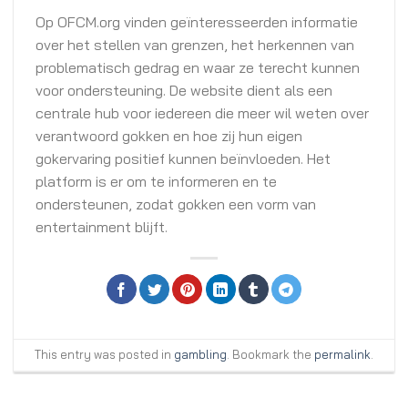
Op OFCM.org vinden geïnteresseerden informatie
over het stellen van grenzen, het herkennen van
problematisch gedrag en waar ze terecht kunnen
voor ondersteuning. De website dient als een
centrale hub voor iedereen die meer wil weten over
verantwoord gokken en hoe zij hun eigen
gokervaring positief kunnen beïnvloeden. Het
platform is er om te informeren en te
ondersteunen, zodat gokken een vorm van
entertainment blijft.
This entry was posted in
gambling
. Bookmark the
permalink
.