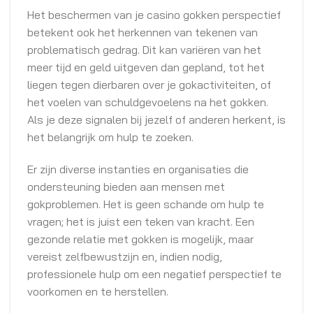
Het beschermen van je casino gokken perspectief
betekent ook het herkennen van tekenen van
problematisch gedrag. Dit kan variëren van het
meer tijd en geld uitgeven dan gepland, tot het
liegen tegen dierbaren over je gokactiviteiten, of
het voelen van schuldgevoelens na het gokken.
Als je deze signalen bij jezelf of anderen herkent, is
het belangrijk om hulp te zoeken.
Er zijn diverse instanties en organisaties die
ondersteuning bieden aan mensen met
gokproblemen. Het is geen schande om hulp te
vragen; het is juist een teken van kracht. Een
gezonde relatie met gokken is mogelijk, maar
vereist zelfbewustzijn en, indien nodig,
professionele hulp om een negatief perspectief te
voorkomen en te herstellen.