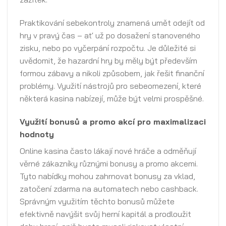
Praktikování sebekontroly znamená umět odejít od
hry v pravý čas – ať už po dosažení stanoveného
zisku, nebo po vyčerpání rozpočtu. Je důležité si
uvědomit, že hazardní hry by měly být především
formou zábavy a nikoli způsobem, jak řešit finanční
problémy. Využití nástrojů pro sebeomezení, které
některá kasina nabízejí, může být velmi prospěšné.
Využití bonusů a promo akcí pro maximalizaci
hodnoty
Online kasina často lákají nové hráče a odměňují
věrné zákazníky různými bonusy a promo akcemi.
Tyto nabídky mohou zahrnovat bonusy za vklad,
zatočení zdarma na automatech nebo cashback.
Správným využitím těchto bonusů můžete
efektivně navýšit svůj herní kapitál a prodloužit