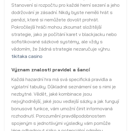
Stanovení si rozpočtu pro každé herní sezení a jeho
dodržování je zásadní. Nikdy byste neměli hrát s
penězi, které si nemůžete dovolit prohrát.
Pokročilejší hráči mohou zkoumat složitější
strategie, jako je počítání karet v blackjacku nebo
sofistikované sázkové systémy, ale vždy s
vědomím, že žádná strategie nezaručuje výhru.
tikitaka casino
Význam znalosti pravidel a šancí
Každá hazardní hra má svá specifická pravidla a
výplatní tabulky. Důkladné seznámení se s nimi je
nezbytné. Vědět, jaké kombinace jsou
nejvýhodnější, jaké jsou vedlejší sázky a jak fungují
bonusové funkce, vám umožní činit informovaná
rozhodnutí. Porozumění pravděpodobnostem
spojeným s jednotlivými výsledky vám pomůže
lépe odhadnout riziko a potenciální odměnu.