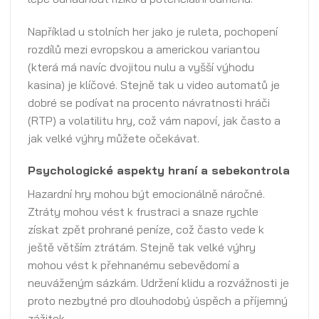
Například u stolních her jako je ruleta, pochopení
rozdílů mezi evropskou a americkou variantou
(která má navíc dvojitou nulu a vyšší výhodu
kasina) je klíčové. Stejně tak u video automatů je
dobré se podívat na procento návratnosti hráči
(RTP) a volatilitu hry, což vám napoví, jak často a
jak velké výhry můžete očekávat.
Psychologické aspekty hraní a sebekontrola
Hazardní hry mohou být emocionálně náročné.
Ztráty mohou vést k frustraci a snaze rychle
získat zpět prohrané peníze, což často vede k
ještě větším ztrátám. Stejně tak velké výhry
mohou vést k přehnanému sebevědomí a
neuváženým sázkám. Udržení klidu a rozvážnosti je
proto nezbytné pro dlouhodobý úspěch a příjemný
zážitek.